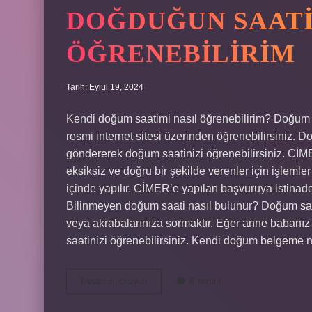
DOĞDUĞUN SAAT
ÖĞRENEBILIRIM
Tarih: Eylül 19, 2024
Kendi doğum saatimi nasıl öğrenebilirim? Doğum 
resmi internet sitesi üzerinden öğrenebilirsiniz. Do
göndererek doğum saatinizi öğrenebilirsiniz. CİM
eksiksiz ve doğru bir şekilde verenler için işlemler 
içinde yapılır. CİMER’e yapılan başvuruya istinaden
Bilinmeyen doğum saati nasıl bulunur? Doğum saa
veya akrabalarınıza sormaktır. Eğer anne babanız
saatinizi öğrenebilirsiniz. Kendi doğum belgeme n
Doğduğun
Devamını okuyun
8 Yorum
Saati
Nereden