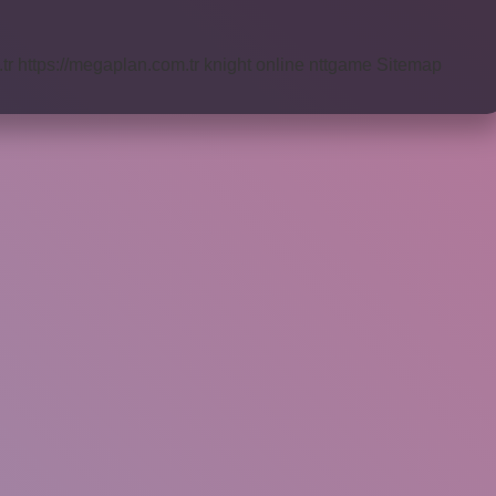
tr
https://megaplan.com.tr
knight online
nttgame
Sitemap