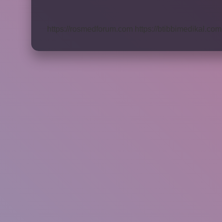
Öğrenebilirim
https://rosmedforum.com
https://btibbimedikal.com.