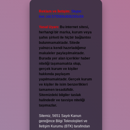
Reklam ve İletişim:
Skype:
live:.cid.575569c608265c69
Yasal Uyarı:
Bu internet sitesi,
herhangi bir marka, kurum veya
şahıs şirketi ile hiçbir bağlantısı
bulunmamaktadır. Sitede
yalnızca kendi hazırladığımız
makaleler paylaşılmaktadır.
Burada yer alan içerikler haber
niteliği taşımamakta olup,
gerçek kurum ve kişiler
hakkında paylaşım
yapılmamaktadır. Gerçek kurum
ve kişiler ile isim benzerlikleri
tamamen tesadüfidir.
Sitemizdeki bilgiler taslak
halindedir ve tavsiye niteliği
taşımazlar.
Sitemiz, 5651 Sayılı Kanun
gereğince Bilgi Teknolojileri ve
İletişim Kurumu (BTK) tarafından