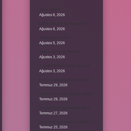
Cizye nedir ?
Ağustos 6, 2026
Kulplu beygirin kaç kulbu var ?
Ağustos 6, 2026
Avcılık spor mudur ?
Ağustos 5, 2026
Allah’ın ahlak ne demek ?
Ağustos 3, 2026
8. sınıfta Kur’an-ı Kerim var mı ?
Ağustos 3, 2026
Dünya Kupası ödülü ne kadar ?
Temmuz 29, 2026
Türklerin en büyük destanı nedir ?
Temmuz 29, 2026
Koç erkeği en iyi kimle anlaşır ?
Temmuz 27, 2026
Kazandibi sulu olursa ne yapılır ?
Temmuz 25, 2026