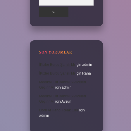
SON YORUMLAR
İKizler Burcu Şanslı Mı
için
admin
İKizler Burcu Şanslı Mı
için
Rana
Medikal Cilt Bakımı Sivilceleri
Geçirir Mi
için
admin
Medikal Cilt Bakımı Sivilceleri
Geçirir Mi
için
Aysun
Doru At Hangi Renk Olur
için
admin