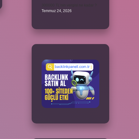
300000 TL’nin vergisi ne kadar ?
Temmuz 24, 2026