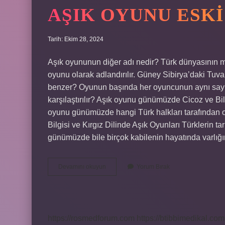
AŞIK OYUNU ESK
Tarih: Ekim 28, 2024
Aşık oyununun diğer adı nedir? Türk dünyasının m
oyunu olarak adlandırılır. Güney Sibirya’daki Tuv
benzer? Oyunun başında her oyuncunun aynı sayı
karşılaştırılır? Aşık oyunu günümüzde Cicoz ve Bily
oyunu günümüzde hangi Türk halkları tarafından oy
Bilgisi ve Kırgız Dilinde Aşık Oyunları Türklerin t
günümüzde bile birçok kabilenin hayatında varlı
Aşık
Devamını okuyun
Yorum Bırak
Oyunu
Eski
Oyun
Mu
https://rosmedforum.com
https://btibbimedikal.com.