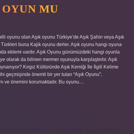
I OYUN MU
illi oyunu olan Aşık oyunu Türkiye’de Aşık Şahin veya Aşık
a Türkleri buna Kajik oyunu derler. Aşık oyunu hangi oyuna
da eklemi vardır. Aşık Oyunu günümüzdeki hangi oyunla
e olarak da bilinen mermer oyunuyla karşılaştırılır. Aşık
nanıyor? Kırgız Kültüründe Aşık Kemiği İle İlgili Kelime
arihi geçmişinde önemli bir yer tutan “Aşık Oyunu”,
ğını ve önemini korumaktadır. Bu oyunu…
tr
https://megaplan.com.tr
knight online
nttgame
Sitemap