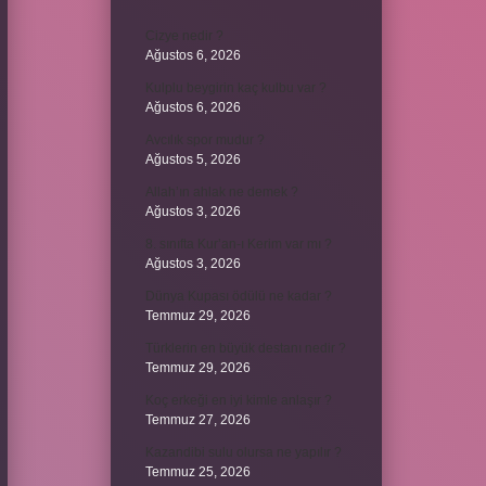
Cizye nedir ?
Ağustos 6, 2026
Kulplu beygirin kaç kulbu var ?
Ağustos 6, 2026
Avcılık spor mudur ?
Ağustos 5, 2026
Allah’ın ahlak ne demek ?
Ağustos 3, 2026
8. sınıfta Kur’an-ı Kerim var mı ?
Ağustos 3, 2026
Dünya Kupası ödülü ne kadar ?
Temmuz 29, 2026
Türklerin en büyük destanı nedir ?
Temmuz 29, 2026
Koç erkeği en iyi kimle anlaşır ?
Temmuz 27, 2026
Kazandibi sulu olursa ne yapılır ?
Temmuz 25, 2026