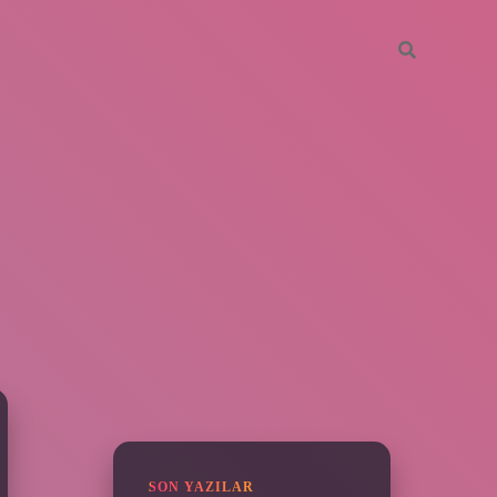
SIDEBAR
ilbet yeni giriş
ilbet yeni giriş
grandoperabet
betexper
SON YAZILAR