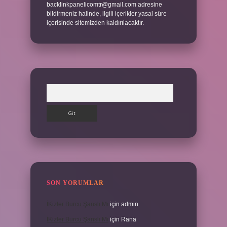
backlinkpanelicomtr@gmail.com
adresine
bildirmeniz halinde, ilgili içerikler yasal süre
içerisinde sitemizden kaldırılacaktır.
Arama
SON YORUMLAR
İKizler Burcu Şanslı Mı
için
admin
İKizler Burcu Şanslı Mı
için
Rana