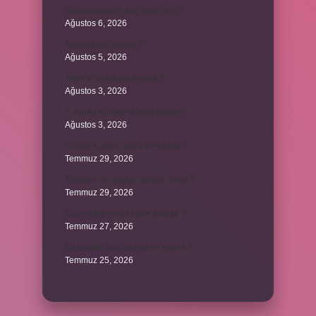
Kulplu beygirin kaç kulbu var ?
Ağustos 6, 2026
Avcılık spor mudur ?
Ağustos 5, 2026
Allah’ın ahlak ne demek ?
Ağustos 3, 2026
8. sınıfta Kur’an-ı Kerim var mı ?
Ağustos 3, 2026
Dünya Kupası ödülü ne kadar ?
Temmuz 29, 2026
Türklerin en büyük destanı nedir ?
Temmuz 29, 2026
Koç erkeği en iyi kimle anlaşır ?
Temmuz 27, 2026
Kazandibi sulu olursa ne yapılır ?
Temmuz 25, 2026