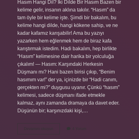
Hasım Hangi Dil? İki Dilde Bir Hasım Bazen bir
kelime gelir, insanın aklına takılır. “Hasım” da
tam öyle bir kelime işte. Şimdi bir bakalım, bu
kelime hangi dilde, hangi kökene sahip, ve ne
kadar kafamız karışabilir! Ama bu yazıyı
yazarken hem eğlenmek hem de biraz kafa
karıştırmak istedim. Hadi bakalım, hep birlikte
“Hasım” kelimesine dair harika bir yolculuğa
çıkalım! — Hasım: Karşındaki Herkesin
Düşmanı mı? Hani bazen birisi çıkıp, “Benim
hasımım var!” der ya, içinizde bir “Hadi canım,
gerçekten mi?” duygusu uyanır. Çünkü “hasım”
kelimesi, sadece düşmanı ifade etmekle
kalmaz, aynı zamanda dramaya da davet eder.
Düşünün bir; karşınızdaki kişi,…
Hasım
Devamını okuyun
4 Yorum
hangi