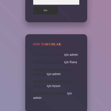
SON YORUMLAR
İKizler Burcu Şanslı Mı
için
admin
İKizler Burcu Şanslı Mı
için
Rana
Medikal Cilt Bakımı Sivilceleri
Geçirir Mi
için
admin
Medikal Cilt Bakımı Sivilceleri
Geçirir Mi
için
Aysun
Doru At Hangi Renk Olur
için
admin