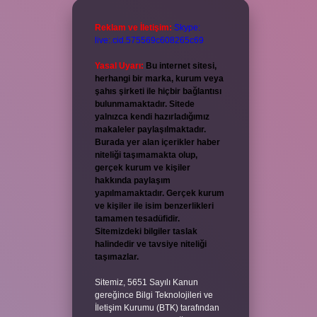
Reklam ve İletişim:
Skype:
live:.cid.575569c608265c69
Yasal Uyarı:
Bu internet sitesi,
herhangi bir marka, kurum veya
şahıs şirketi ile hiçbir bağlantısı
bulunmamaktadır. Sitede
yalnızca kendi hazırladığımız
makaleler paylaşılmaktadır.
Burada yer alan içerikler haber
niteliği taşımamakta olup,
gerçek kurum ve kişiler
hakkında paylaşım
yapılmamaktadır. Gerçek kurum
ve kişiler ile isim benzerlikleri
tamamen tesadüfidir.
Sitemizdeki bilgiler taslak
halindedir ve tavsiye niteliği
taşımazlar.
Sitemiz, 5651 Sayılı Kanun
gereğince Bilgi Teknolojileri ve
İletişim Kurumu (BTK) tarafından