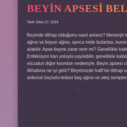
BEYIN APSESI BE
Tarih: Ekim 27, 2024
Beyinde iltihap olduğunu nasıl anlarız? Menenjit n
ağrısı ve boyun ağrısı, ayrıca mide bulantısı, kusma
alabilir. Apse beyne zarar verir mi? Genellikle ba
Enfeksiyon kan yoluyla yayılabilir, genellikle kafata
vücudun diğer kısımları nedeniyle. Beyin apsesi ci
iltihabına ne iyi gelir? Beyninizde hafif bir iltihap 
antiviral ilaçlarla tedavi baş ağrısı ve ateş sempto
Beyin
Devamını okuyun
Yorum Bırak
Apsesi
Belirtileri
Nelerdir
https://rosmedforum.com
https://btibbimedikal.com.