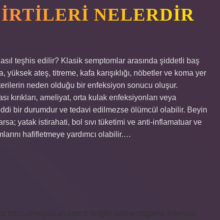
LIRTILERI NELERDIR
asıl teşhis edilir? Klasik semptomlar arasında şiddetli baş
, yüksek ateş, titreme, kafa karışıklığı, nöbetler ve koma yer
kterilerin neden olduğu bir enfeksiyon sonucu oluşur.
sı kırıkları, ameliyat, orta kulak enfeksiyonları veya
ddi bir durumdur ve tedavi edilmezse ölümcül olabilir. Beyin
varsa; yatak istirahati, bol sıvı tüketimi ve anti-inflamatuar ve
mlarını hafifletmeye yardımcı olabilir.…
tr
https://megaplan.com.tr
knight online
nttgame
Sitemap