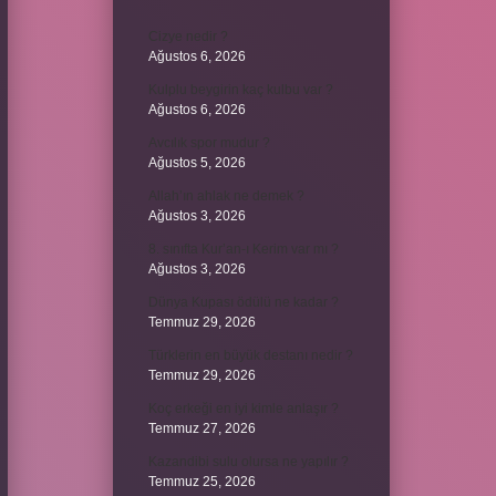
Cizye nedir ?
Ağustos 6, 2026
Kulplu beygirin kaç kulbu var ?
Ağustos 6, 2026
Avcılık spor mudur ?
Ağustos 5, 2026
Allah’ın ahlak ne demek ?
Ağustos 3, 2026
8. sınıfta Kur’an-ı Kerim var mı ?
Ağustos 3, 2026
Dünya Kupası ödülü ne kadar ?
Temmuz 29, 2026
Türklerin en büyük destanı nedir ?
Temmuz 29, 2026
Koç erkeği en iyi kimle anlaşır ?
Temmuz 27, 2026
Kazandibi sulu olursa ne yapılır ?
Temmuz 25, 2026