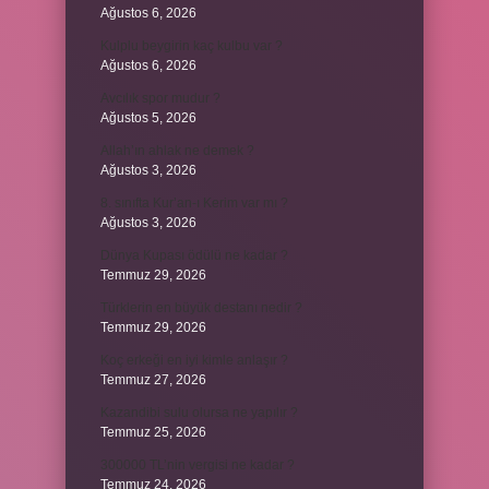
Ağustos 6, 2026
Kulplu beygirin kaç kulbu var ?
Ağustos 6, 2026
Avcılık spor mudur ?
Ağustos 5, 2026
Allah’ın ahlak ne demek ?
Ağustos 3, 2026
8. sınıfta Kur’an-ı Kerim var mı ?
Ağustos 3, 2026
Dünya Kupası ödülü ne kadar ?
Temmuz 29, 2026
Türklerin en büyük destanı nedir ?
Temmuz 29, 2026
Koç erkeği en iyi kimle anlaşır ?
Temmuz 27, 2026
Kazandibi sulu olursa ne yapılır ?
Temmuz 25, 2026
300000 TL’nin vergisi ne kadar ?
Temmuz 24, 2026