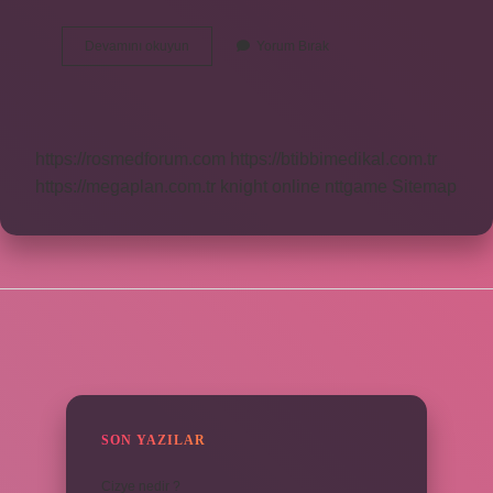
Kan
Devamını okuyun
Yorum Bırak
Gazı
Neyi
Belli
Eder
https://rosmedforum.com
https://btibbimedikal.com.tr
https://megaplan.com.tr
knight online
nttgame
Sitemap
SIDEBAR
SON YAZILAR
Cizye nedir ?