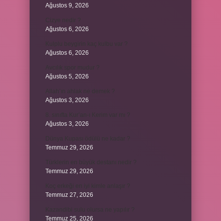
Ağustos 9, 2026
Cizye nedir ?
Ağustos 6, 2026
Kulplu beygirin kaç kulbu var ?
Ağustos 6, 2026
Avcılık spor mudur ?
Ağustos 5, 2026
Allah’ın ahlak ne demek ?
Ağustos 3, 2026
8. sınıfta Kur’an-ı Kerim var mı ?
Ağustos 3, 2026
Dünya Kupası ödülü ne kadar ?
Temmuz 29, 2026
Türklerin en büyük destanı nedir ?
Temmuz 29, 2026
Koç erkeği en iyi kimle anlaşır ?
Temmuz 27, 2026
Kazandibi sulu olursa ne yapılır ?
Temmuz 25, 2026