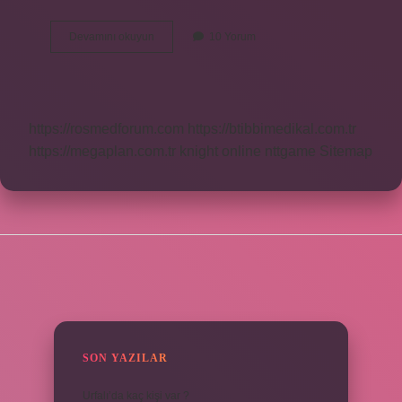
Toprak
Devamını okuyun
10 Yorum
Rengine
Ne
Denir
https://rosmedforum.com
https://btibbimedikal.com.tr
https://megaplan.com.tr
knight online
nttgame
Sitemap
SIDEBAR
SON YAZILAR
Urfalı’da kaç kişi var ?