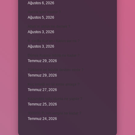
Ağustos 6, 2026
Avcılık spor mudur ?
Ağustos 5, 2026
Allah’ın ahlak ne demek ?
Ağustos 3, 2026
8. sınıfta Kur’an-ı Kerim var mı ?
Ağustos 3, 2026
Dünya Kupası ödülü ne kadar ?
Temmuz 29, 2026
Türklerin en büyük destanı nedir ?
Temmuz 29, 2026
Koç erkeği en iyi kimle anlaşır ?
Temmuz 27, 2026
Kazandibi sulu olursa ne yapılır ?
Temmuz 25, 2026
300000 TL’nin vergisi ne kadar ?
Temmuz 24, 2026