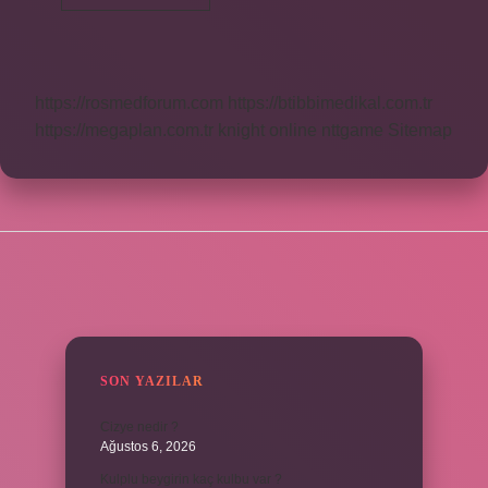
Arapça
Ne
Demek
https://rosmedforum.com
https://btibbimedikal.com.tr
https://megaplan.com.tr
knight online
nttgame
Sitemap
SIDEBAR
SON YAZILAR
Cizye nedir ?
Ağustos 6, 2026
Kulplu beygirin kaç kulbu var ?