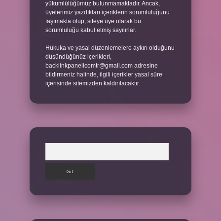
yükümlülüğümüz bulunmamaktadır. Ancak,
üyelerimiz yazdıkları içeriklerin sorumluluğunu
taşımakta olup, siteye üye olarak bu
sorumluluğu kabul etmiş sayılırlar.
Hukuka ve yasal düzenlemelere aykırı olduğunu
düşündüğünüz içerikleri,
backlinkpanelicomtr@gmail.com
adresine
bildirmeniz halinde, ilgili içerikler yasal süre
içerisinde sitemizden kaldırılacaktır.
Arama