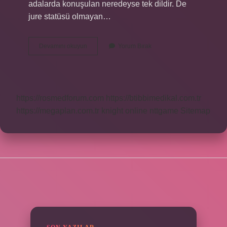
adalarda konuşulan neredeyse tek dildir. De
jure statüsü olmayan…
Kisa
Devamını okuyun
Yorum Bırak
Adi
Japonya
Olan
Ülkenin
Resmi
https://rosmedforum.com
https://btibbimedikal.com.tr
Adi
Nedir
https://megaplan.com.tr
knight online
nttgame
Sitemap
SIDEBAR