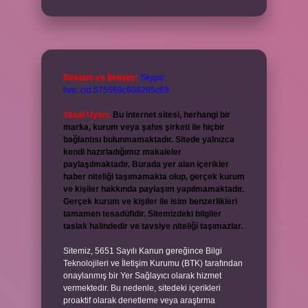
Reklam ve İletişim:
Skype:
live:.cid.575569c608265c69
Yasal Uyarı:
Bu internet sitesi, herhangi bir
marka, kurum veya şahıs şirketi ile hiçbir
bağlantısı bulunmamaktadır. Sitede yalnızca
kendi hazırladığımız makaleler
paylaşılmaktadır. Burada yer alan içerikler
haber niteliği taşımamakta olup, gerçek kurum
ve kişiler hakkında paylaşım yapılmamaktadır.
Gerçek kurum ve kişiler ile isim benzerlikleri
tamamen tesadüfidir. Sitemizdeki bilgiler
taslak halindedir ve tavsiye niteliği taşımazlar.
Sitemiz, 5651 Sayılı Kanun gereğince Bilgi
Teknolojileri ve İletişim Kurumu (BTK) tarafından
onaylanmış bir Yer Sağlayıcı olarak hizmet
vermektedir. Bu nedenle, sitedeki içerikleri
proaktif olarak denetleme veya araştırma