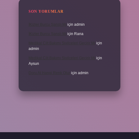
SON YORUMLAR
İKizler Burcu Şanslı Mı
için
admin
İKizler Burcu Şanslı Mı
için
Rana
Medikal Cilt Bakımı Sivilceleri Geçirir Mi
için
admin
Medikal Cilt Bakımı Sivilceleri Geçirir Mi
için
Aysun
Doru At Hangi Renk Olur
için
admin
xper