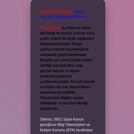
Reklam ve İletişim:
Skype:
live:.cid.575569c608265c69
Yasal Uyarı:
Bu internet sitesi,
herhangi bir marka, kurum veya
şahıs şirketi ile hiçbir bağlantısı
bulunmamaktadır. Sitede
yalnızca kendi hazırladığımız
makaleler paylaşılmaktadır.
Burada yer alan içerikler haber
niteliği taşımamakta olup,
gerçek kurum ve kişiler
hakkında paylaşım
yapılmamaktadır. Gerçek kurum
ve kişiler ile isim benzerlikleri
tamamen tesadüfidir.
Sitemizdeki bilgiler taslak
halindedir ve tavsiye niteliği
taşımazlar.
Sitemiz, 5651 Sayılı Kanun
gereğince Bilgi Teknolojileri ve
İletişim Kurumu (BTK) tarafından