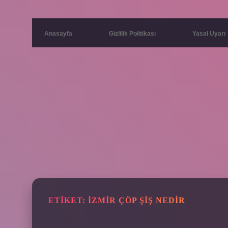
Anasayfa
Gizlilik Politikası
Yasal Uyarı
ETIKET:
İZMIR ÇÖP ŞIŞ NEDIR