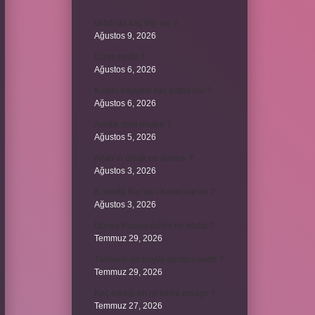
Urfalı’da kaç kişi var ?
Ağustos 9, 2026
Cizye nedir ?
Ağustos 6, 2026
Kulplu beygirin kaç kulbu var ?
Ağustos 6, 2026
Avcılık spor mudur ?
Ağustos 5, 2026
Allah’ın ahlak ne demek ?
Ağustos 3, 2026
8. sınıfta Kur’an-ı Kerim var mı ?
Ağustos 3, 2026
Dünya Kupası ödülü ne kadar ?
Temmuz 29, 2026
Türklerin en büyük destanı nedir ?
Temmuz 29, 2026
Koç erkeği en iyi kimle anlaşır ?
Temmuz 27, 2026