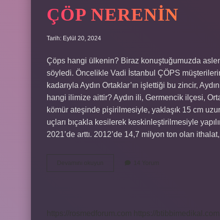
ÇÖP NERENIN
Tarih: Eylül 20, 2024
Çöps hangi ülkenin? Biraz konuştuğumuzda aslen 
söyledi. Öncelikle Vadi İstanbul ÇÖPS müşterilerin
kadarıyla Aydın Ortaklar’ın işlettiği bu zincir, A
hangi ilimize aittir? Aydın ili, Germencik ilçesi, O
kömür ateşinde pişirilmesiyle, yaklaşık 15 cm uzu
uçları bıçakla kesilerek keskinleştirilmesiyle yapılı
2021’de arttı. 2012’de 14,7 milyon ton olan ithalat
Çöp
Devamını okuyun
14 Yorum
Nerenin
https://rosmedforum.com
https://btibbimedikal.com.