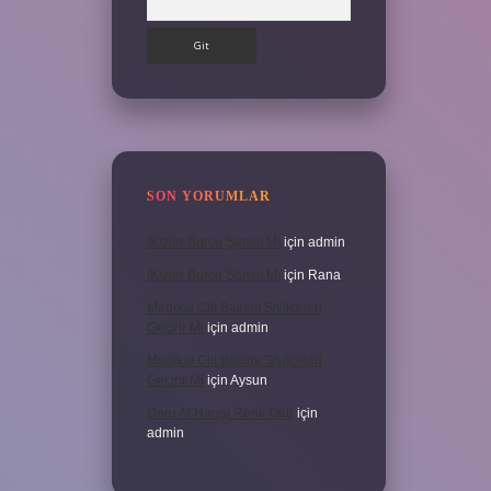
SON YORUMLAR
İKizler Burcu Şanslı Mı
için
admin
İKizler Burcu Şanslı Mı
için
Rana
Medikal Cilt Bakımı Sivilceleri
Geçirir Mi
için
admin
Medikal Cilt Bakımı Sivilceleri
Geçirir Mi
için
Aysun
Doru At Hangi Renk Olur
için
admin