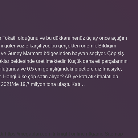
Tokatlı olduğunu ve bu dükkanı henüz üç ay önce açtığını
i güler yüzle karşılıyor, bu gerçekten önemli. Bildiğim
ydın ve Güney Marmara bölgesinden hayvan seçiyor. Çöp şiş
rtaklar beldesinde üretilmektedir. Küçük dana eti parçalarının
nluğunda ve 0,5 cm genişliğindeki pipetlere dizilmesiyle,
r. Hangi ülke çöp satın alıyor? AB’ye katı atık ithalatı da
, 2021’de 19,7 milyon tona ulaştı. Katı…
tr
https://megaplan.com.tr
knight online
nttgame
Sitemap