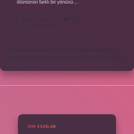
ölümünün farklı bir yönünü…
Hz
Devamını okuyun
10 Yorum
Isa
Çarmıha
Gerilirken
Ne
Dedi
https://rosmedforum.com
https://btibbimedikal.com.tr
https://megaplan.com.tr
knight online
nttgame
Sitemap
SIDEBAR
SON YAZILAR