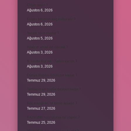
Cizye nedir ?
Ağustos 6, 2026
Kulplu beygirin kaç kulbu var ?
Ağustos 6, 2026
Avcılık spor mudur ?
Ağustos 5, 2026
Allah’ın ahlak ne demek ?
Ağustos 3, 2026
8. sınıfta Kur’an-ı Kerim var mı ?
Ağustos 3, 2026
Dünya Kupası ödülü ne kadar ?
Temmuz 29, 2026
Türklerin en büyük destanı nedir ?
Temmuz 29, 2026
Koç erkeği en iyi kimle anlaşır ?
Temmuz 27, 2026
Kazandibi sulu olursa ne yapılır ?
Temmuz 25, 2026