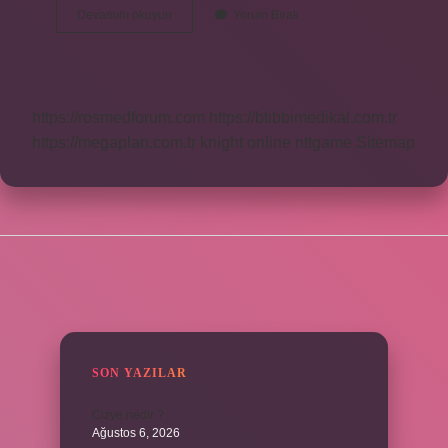
Kışın
Devamını okuyun
Yorum Bırak
Ipek
Böceği
Yetişir
Mi
https://rosmedforum.com
https://btibbimedikal.com.tr
https://megaplan.com.tr
knight online
nttgame
Sitemap
SIDEBAR
SON YAZILAR
Cizye nedir ?
Ağustos 6, 2026