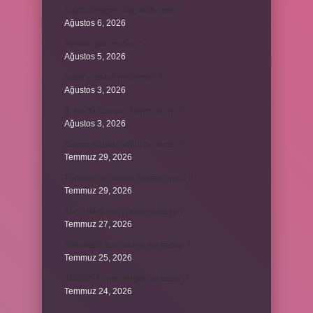
Kulplu beygirin kaç kulbu var ?
Ağustos 6, 2026
Avcılık spor mudur ?
Ağustos 5, 2026
Allah’ın ahlak ne demek ?
Ağustos 3, 2026
8. sınıfta Kur’an-ı Kerim var mı ?
Ağustos 3, 2026
Dünya Kupası ödülü ne kadar ?
Temmuz 29, 2026
Türklerin en büyük destanı nedir ?
Temmuz 29, 2026
Koç erkeği en iyi kimle anlaşır ?
Temmuz 27, 2026
Kazandibi sulu olursa ne yapılır ?
Temmuz 25, 2026
300000 TL’nin vergisi ne kadar ?
Temmuz 24, 2026