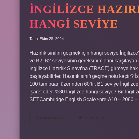
İNGILIZCE HAZI
HANGI SEVIYE
Tarih: Ekim 25, 2024
Hazırlık sınıfını geçmek için hangi seviye İngilizc
ve B2. B2 seviyesinin gereksinimlerini karşılayan
İngilizce Hazırlık Sınavı’na (TRACE) girmeye hak k
başlayabilirler. Hazırlık sınıfı geçme notu kaçtır?
100 tam puan üzerinden 60’tır. B1 seviye İngilizce 
işaret eder. %30 İngilizce hangi seviye? Bir İngi
SETCambridge English Scale ⁵pre-A10 – 2080 –
İNgilizce
Devamını okuyun
Yorum Bırak
Hazırlığı
Geçmek
Için