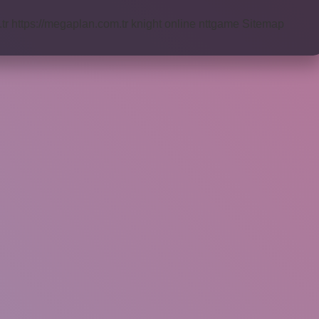
tr
https://megaplan.com.tr
knight online
nttgame
Sitemap