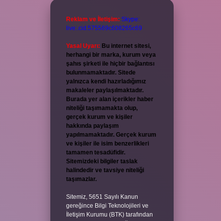
Reklam ve İletişim:
Skype:
live:.cid.575569c608265c69
Yasal Uyarı:
Bu internet sitesi,
herhangi bir marka, kurum veya
şahıs şirketi ile hiçbir bağlantısı
bulunmamaktadır. Sitede
yalnızca kendi hazırladığımız
makaleler paylaşılmaktadır.
Burada yer alan içerikler haber
niteliği taşımamakta olup,
gerçek kurum ve kişiler
hakkında paylaşım
yapılmamaktadır. Gerçek kurum
ve kişiler ile isim benzerlikleri
tamamen tesadüfidir.
Sitemizdeki bilgiler taslak
halindedir ve tavsiye niteliği
taşımazlar.
Sitemiz, 5651 Sayılı Kanun
gereğince Bilgi Teknolojileri ve
İletişim Kurumu (BTK) tarafından