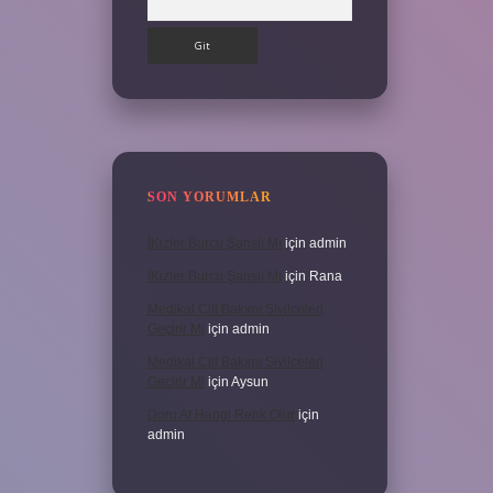
SON YORUMLAR
İKizler Burcu Şanslı Mı
için
admin
İKizler Burcu Şanslı Mı
için
Rana
Medikal Cilt Bakımı Sivilceleri
Geçirir Mi
için
admin
Medikal Cilt Bakımı Sivilceleri
Geçirir Mi
için
Aysun
Doru At Hangi Renk Olur
için
admin