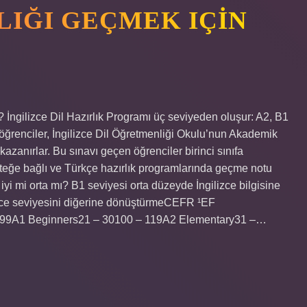
RLIĞI GEÇMEK IÇIN
e? İngilizce Dil Hazırlık Programı üç seviyeden oluşur: A2, B1
 öğrenciler, İngilizce Dil Öğretmenliği Okulu’nun Akademik
azanırlar. Bu sınavı geçen öğrenciler birinci sınıfa
 İsteğe bağlı ve Türkçe hazırlık programlarında geçme notu
iyi mi orta mı? B1 seviyesi orta düzeyde İngilizce bilgisine
lizce seviyesini diğerine dönüştürmeCEFR ¹EF
 99A1 Beginners21 – 30100 – 119A2 Elementary31 –…