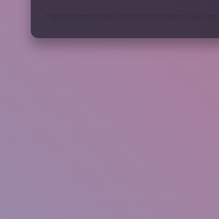
Hangi
Seviye
https://rosmedforum.com
https://btibbimedikal.com.