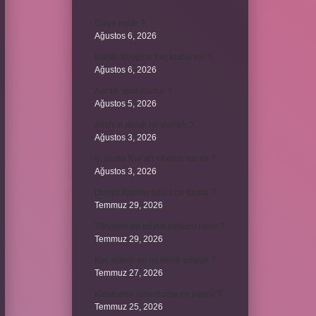
Cizye nedir ?
Ağustos 6, 2026
Kulplu beygirin kaç kulbu var ?
Ağustos 6, 2026
Avcılık spor mudur ?
Ağustos 5, 2026
Allah’ın ahlak ne demek ?
Ağustos 3, 2026
8. sınıfta Kur’an-ı Kerim var mı ?
Ağustos 3, 2026
Dünya Kupası ödülü ne kadar ?
Temmuz 29, 2026
Türklerin en büyük destanı nedir ?
Temmuz 29, 2026
Koç erkeği en iyi kimle anlaşır ?
Temmuz 27, 2026
Kazandibi sulu olursa ne yapılır ?
Temmuz 25, 2026