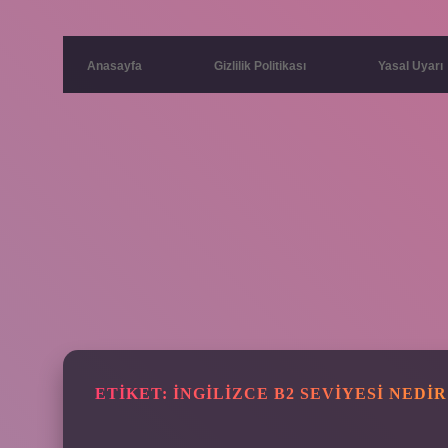
Anasayfa
Gizlilik Politikası
Yasal Uyarı
ETIKET:
İNGILIZCE B2 SEVIYESI NEDIR