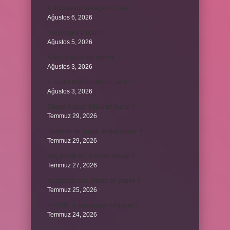
Kulplu beygirin kaç kulbu var ?
Ağustos 6, 2026
Avcılık spor mudur ?
Ağustos 5, 2026
Allah’ın ahlak ne demek ?
Ağustos 3, 2026
8. sınıfta Kur’an-ı Kerim var mı ?
Ağustos 3, 2026
Dünya Kupası ödülü ne kadar ?
Temmuz 29, 2026
Türklerin en büyük destanı nedir ?
Temmuz 29, 2026
Koç erkeği en iyi kimle anlaşır ?
Temmuz 27, 2026
Kazandibi sulu olursa ne yapılır ?
Temmuz 25, 2026
300000 TL’nin vergisi ne kadar ?
Temmuz 24, 2026