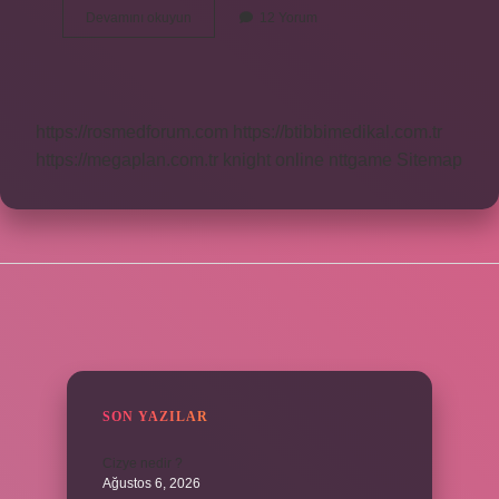
İKizler
Devamını okuyun
12 Yorum
Burcu
Şanslı
Mı
https://rosmedforum.com
https://btibbimedikal.com.tr
https://megaplan.com.tr
knight online
nttgame
Sitemap
SIDEBAR
SON YAZILAR
Cizye nedir ?
Ağustos 6, 2026