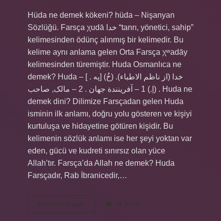
Hüda ne demek kökeni? hüda – Nişanyan
Sözlüğü. Farsça χudā خدا “tanrı, yönetici, sahip”
kelimesinden ödünç alınmış bir kelimedir. Bu
kelime aynı anlama gelen Orta Farsça χʷadāy
kelimesinden türemiştir. Huda Osmanlıca ne
demek? Huda – خدا (از ناظم الاطباء). (خُ) [په . ]
(اِ.) 1 – آفرینندة جهان . 2 – مالک, صاحب . Huda ne
demek dini? Dilimize Farsçadan gelen Huda
isminin ilk anlamı, doğru yolu gösteren ve kişiyi
kurtuluşa ve hidayetine götüren kişidir. Bu
kelimenin sözlük anlamı ise her şeyi yoktan var
eden, gücü ve kudreti sınırsız olan yüce
Allah’tır. Farsça’da Allah ne demek? Huda
Farsçadır, Rab İbranicedir,…
Huda
Devamını okuyun
14 Yorum
Farsçada