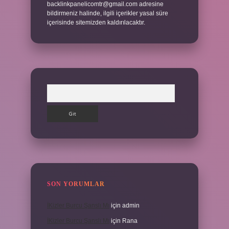
backlinkpanelicomtr@gmail.com
adresine
bildirmeniz halinde, ilgili içerikler yasal süre
içerisinde sitemizden kaldırılacaktır.
Arama
SON YORUMLAR
İKizler Burcu Şanslı Mı
için
admin
İKizler Burcu Şanslı Mı
için
Rana