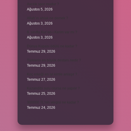
Avcılık spor mudur ?
Ağustos 5, 2026
Allah’ın ahlak ne demek ?
Ağustos 3, 2026
8. sınıfta Kur’an-ı Kerim var mı ?
Ağustos 3, 2026
Dünya Kupası ödülü ne kadar ?
Temmuz 29, 2026
Türklerin en büyük destanı nedir ?
Temmuz 29, 2026
Koç erkeği en iyi kimle anlaşır ?
Temmuz 27, 2026
Kazandibi sulu olursa ne yapılır ?
Temmuz 25, 2026
300000 TL’nin vergisi ne kadar ?
Temmuz 24, 2026