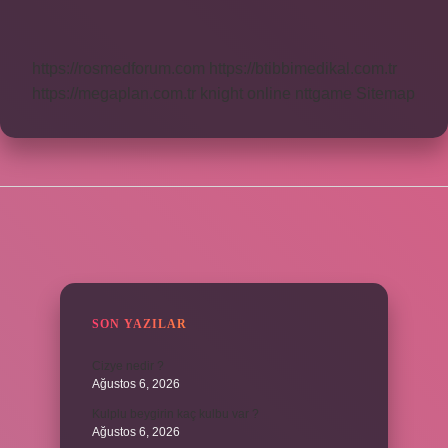
Ne
Demek
https://rosmedforum.com
https://btibbimedikal.com.tr
https://megaplan.com.tr
knight online
nttgame
Sitemap
SIDEBAR
SON YAZILAR
Cizye nedir ?
Ağustos 6, 2026
Kulplu beygirin kaç kulbu var ?
Ağustos 6, 2026