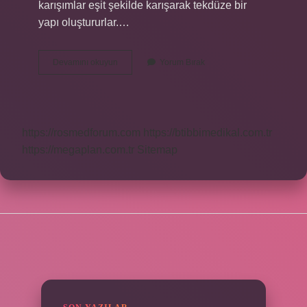
karışımlar eşit şekilde karışarak tekdüze bir
yapı oluştururlar.…
Heterojen
Devamını okuyun
Yorum Bırak
Bölge
Nedir
https://rosmedforum.com
https://btibbimedikal.com.tr
https://megaplan.com.tr
Sitemap
SIDEBAR