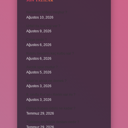
SON YAZILAR
Nerelerin köftesi meşhur ?
Ağustos 10, 2026
Urfalı’da kaç kişi var ?
Ağustos 9, 2026
Cizye nedir ?
Ağustos 6, 2026
Kulplu beygirin kaç kulbu var ?
Ağustos 6, 2026
Avcılık spor mudur ?
Ağustos 5, 2026
Allah’ın ahlak ne demek ?
Ağustos 3, 2026
8. sınıfta Kur’an-ı Kerim var mı ?
Ağustos 3, 2026
Dünya Kupası ödülü ne kadar ?
Temmuz 29, 2026
Türklerin en büyük destanı nedir ?
Temmuz 29, 2026