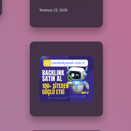
Hû çekmek Kur’an’da geçer mi ?
Temmuz 23, 2026