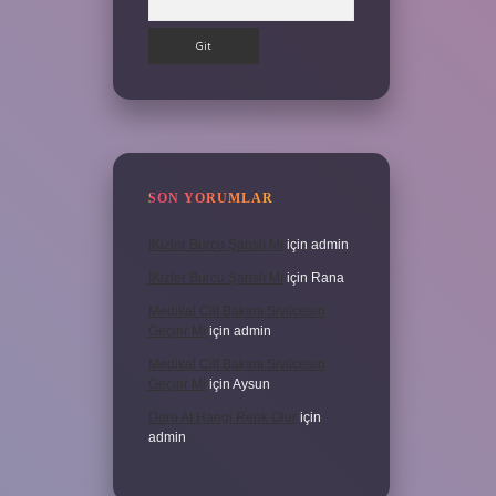
SON YORUMLAR
İKizler Burcu Şanslı Mı
için
admin
İKizler Burcu Şanslı Mı
için
Rana
Medikal Cilt Bakımı Sivilceleri
Geçirir Mi
için
admin
Medikal Cilt Bakımı Sivilceleri
Geçirir Mi
için
Aysun
Doru At Hangi Renk Olur
için
admin