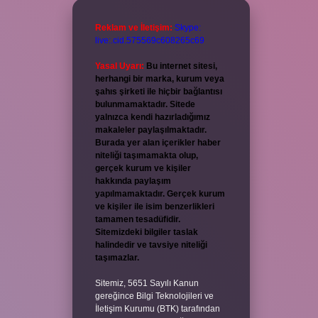
Reklam ve İletişim:
Skype:
live:.cid.575569c608265c69
Yasal Uyarı:
Bu internet sitesi,
herhangi bir marka, kurum veya
şahıs şirketi ile hiçbir bağlantısı
bulunmamaktadır. Sitede
yalnızca kendi hazırladığımız
makaleler paylaşılmaktadır.
Burada yer alan içerikler haber
niteliği taşımamakta olup,
gerçek kurum ve kişiler
hakkında paylaşım
yapılmamaktadır. Gerçek kurum
ve kişiler ile isim benzerlikleri
tamamen tesadüfidir.
Sitemizdeki bilgiler taslak
halindedir ve tavsiye niteliği
taşımazlar.
Sitemiz, 5651 Sayılı Kanun
gereğince Bilgi Teknolojileri ve
İletişim Kurumu (BTK) tarafından