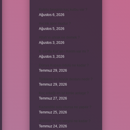
Kulplu beygirin kaç kulbu var ?
Ağustos 6, 2026
Avcılık spor mudur ?
Ağustos 5, 2026
Allah’ın ahlak ne demek ?
Ağustos 3, 2026
8. sınıfta Kur’an-ı Kerim var mı ?
Ağustos 3, 2026
Dünya Kupası ödülü ne kadar ?
Temmuz 29, 2026
Türklerin en büyük destanı nedir ?
Temmuz 29, 2026
Koç erkeği en iyi kimle anlaşır ?
Temmuz 27, 2026
Kazandibi sulu olursa ne yapılır ?
Temmuz 25, 2026
300000 TL’nin vergisi ne kadar ?
Temmuz 24, 2026