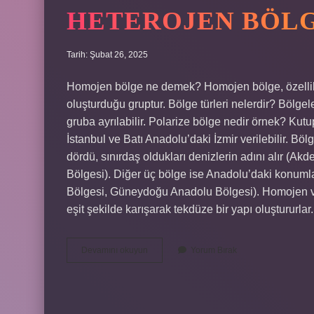
HETEROJEN BÖLG
Tarih: Şubat 26, 2025
Homojen bölge ne demek? Homojen bölge, özellikl
oluşturduğu gruptur. Bölge türleri nelerdir? Bölgel
gruba ayrılabilir. Polarize bölge nedir örnek? Ku
İstanbul ve Batı Anadolu’daki İzmir verilebilir. Bö
dördü, sınırdaş oldukları denizlerin adını alır (A
Bölgesi). Diğer üç bölge ise Anadolu’daki konumla
Bölgesi, Güneydoğu Anadolu Bölgesi). Homojen 
eşit şekilde karışarak tekdüze bir yapı oluştururla
Heterojen
Devamını okuyun
Yorum Bırak
Bölge
Nedir