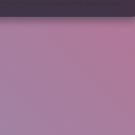
tr
https://megaplan.com.tr
knight online
nttgame
Sitemap