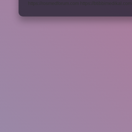
https://rosmedforum.com
https://btibbimedikal.com.