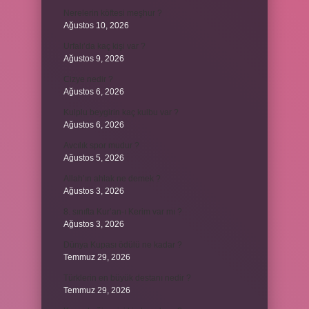
Nerelerin köftesi meşhur ?
Ağustos 10, 2026
Urfalı’da kaç kişi var ?
Ağustos 9, 2026
Cizye nedir ?
Ağustos 6, 2026
Kulplu beygirin kaç kulbu var ?
Ağustos 6, 2026
Avcılık spor mudur ?
Ağustos 5, 2026
Allah’ın ahlak ne demek ?
Ağustos 3, 2026
8. sınıfta Kur’an-ı Kerim var mı ?
Ağustos 3, 2026
Dünya Kupası ödülü ne kadar ?
Temmuz 29, 2026
Türklerin en büyük destanı nedir ?
Temmuz 29, 2026