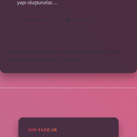
yapı oluştururlar.…
Heterojen
Devamını okuyun
Yorum Bırak
Bölge
Nedir
https://rosmedforum.com
https://btibbimedikal.com.tr
https://megaplan.com.tr
Sitemap
SIDEBAR
SON YAZILAR