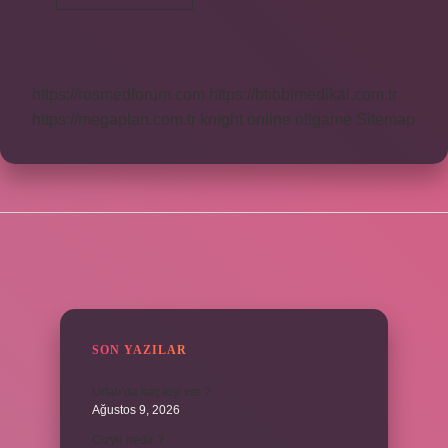
Yoga
Ne
Demek
https://rosmedforum.com
https://btibbimedikal.com.tr
https://megaplan.com.tr
knight online
nttgame
Sitemap
SIDEBAR
SON YAZILAR
Urfalı’da kaç kişi var ?
Ağustos 9, 2026
Cizye nedir ?