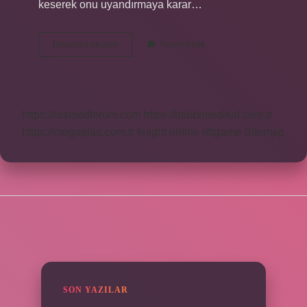
keserek onu uyandırmaya karar…
Peygamber
Devamını okuyun
Yorum Bırak
Efendimizin
Kuşunun
Adı
Ne
https://rosmedforum.com
https://btibbimedikal.com.tr
https://megaplan.com.tr
knight online
nttgame
Sitemap
SIDEBAR
SON YAZILAR