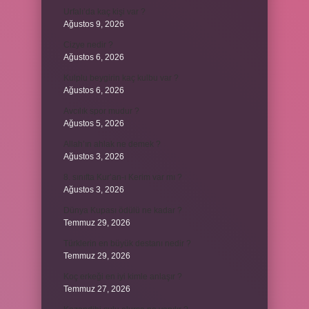
Urfalı’da kaç kişi var ?
Ağustos 9, 2026
Cizye nedir ?
Ağustos 6, 2026
Kulplu beygirin kaç kulbu var ?
Ağustos 6, 2026
Avcılık spor mudur ?
Ağustos 5, 2026
Allah’ın ahlak ne demek ?
Ağustos 3, 2026
8. sınıfta Kur’an-ı Kerim var mı ?
Ağustos 3, 2026
Dünya Kupası ödülü ne kadar ?
Temmuz 29, 2026
Türklerin en büyük destanı nedir ?
Temmuz 29, 2026
Koç erkeği en iyi kimle anlaşır ?
Temmuz 27, 2026