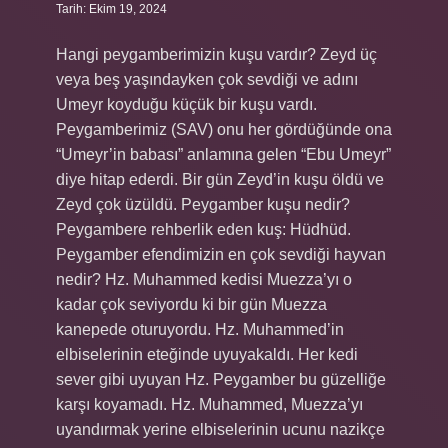
Tarih: Ekim 19, 2024
Hangi peygamberimizin kuşu vardır? Zeyd üç
veya beş yaşındayken çok sevdiği ve adını
Umeyr koyduğu küçük bir kuşu vardı.
Peygamberimiz (SAV) onu her gördüğünde ona
“Umeyr’in babası” anlamına gelen “Ebu Umeyr”
diye hitap ederdi. Bir gün Zeyd’in kuşu öldü ve
Zeyd çok üzüldü. Peygamber kuşu nedir?
Peygambere rehberlik eden kuş: Hüdhüd.
Peygamber efendimizin en çok sevdiği hayvan
nedir? Hz. Muhammed kedisi Muezza’yı o
kadar çok seviyordu ki bir gün Muezza
kanepede oturuyordu. Hz. Muhammed’in
elbiselerinin eteğinde uyuyakaldı. Her kedi
sever gibi uyuyan Hz. Peygamber bu güzelliğe
karşı koyamadı. Hz. Muhammed, Muezza’yı
uyandırmak yerine elbiselerinin ucunu nazikçe