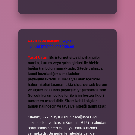
Reklam ve İletişim:
Skype:
live:.cid.575569c608265c69
Yasal Uyarı:
Bu internet sitesi, herhangi bir
marka, kurum veya şahıs şirketi ile hiçbir
bağlantısı bulunmamaktadır. Sitede yalnızca
kendi hazırladığımız makaleler
paylaşılmaktadır. Burada yer alan içerikler
haber niteliği taşımamakta olup, gerçek kurum
ve kişiler hakkında paylaşım yapılmamaktadır.
Gerçek kurum ve kişiler ile isim benzerlikleri
tamamen tesadüfidir. Sitemizdeki bilgiler
taslak halindedir ve tavsiye niteliği taşımazlar.
Sitemiz, 5651 Sayılı Kanun gereğince Bilgi
Teknolojileri ve İletişim Kurumu (BTK) tarafından
onaylanmış bir Yer Sağlayıcı olarak hizmet
vermektedir. Bu nedenle, sitedeki içerikleri