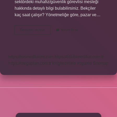
sektördeki muhafız/güvenlik görevlisi mesleği
hakkında detaylı bilgi bulabilirsiniz. Bekçiler
kaç saat çalışır? Yönetmeliğe göre, pazar ve…
Devlet
Devamını okuyun
Yorum Bırak
Bekçi
Maaşı
Ne
Kadar
https://rosmedforum.com
https://btibbimedikal.com.tr
https://megaplan.com.tr
knight online
nttgame
Sitemap
SIDEBAR