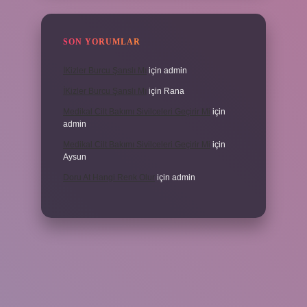
SON YORUMLAR
İKizler Burcu Şanslı Mı
için
admin
İKizler Burcu Şanslı Mı
için
Rana
Medikal Cilt Bakımı Sivilceleri Geçirir Mi
için
admin
Medikal Cilt Bakımı Sivilceleri Geçirir Mi
için
Aysun
Doru At Hangi Renk Olur
için
admin