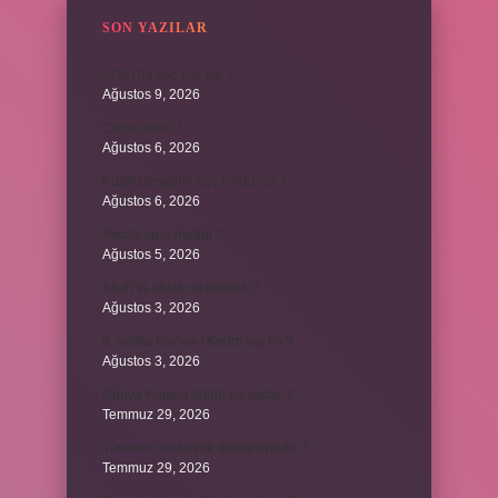
SON YAZILAR
Urfalı’da kaç kişi var ?
Ağustos 9, 2026
Cizye nedir ?
Ağustos 6, 2026
Kulplu beygirin kaç kulbu var ?
Ağustos 6, 2026
Avcılık spor mudur ?
Ağustos 5, 2026
Allah’ın ahlak ne demek ?
Ağustos 3, 2026
8. sınıfta Kur’an-ı Kerim var mı ?
Ağustos 3, 2026
Dünya Kupası ödülü ne kadar ?
Temmuz 29, 2026
Türklerin en büyük destanı nedir ?
Temmuz 29, 2026