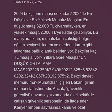
Tarih: Ekim 27, 2024
2024 bekçilerin maaşı ne kadar? 2024’te En
Düşük ve En Yüksek Muhafız Maaşları En
düşük maaş 32.000 TL civarındayken, en
yüksek maaş 52.000 TL’ye kadar çıkabiliyor. Bu
maaş aralıkları, muhafızların çalıştığı bölge,
eğitim seviyesi, kıdem ve medeni durum gibi
faktörlere bağlı olarak belirleniyor. Bekçiler kaç
TL maaş alıyor? Yıllara Göre Maaşlar EN
DÜŞÜK ORTALAMA
MAAŞ202226.359₺7.949₺20212.825₺3.528₺2
0202.324₺2.867₺20192.375₺2. Bekçi devlet
memuru mu? Muhafızlar, İçişleri Bakanlığı’nın
memur statüsündedir. Ancak, “güvenlik
görevlisi” unvanı aynı zamanda özel sektörde
çalışan güvenlik personelini de ifade eder.
Kariyer rehberi sayfasında kamu ve özel