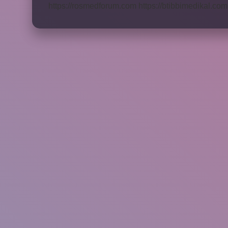
https://rosmedforum.com
https://btibbimedikal.com.