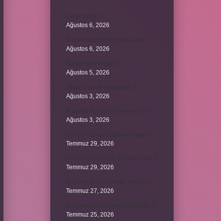
Cizye nedir ?
Ağustos 6, 2026
Kulplu beygirin kaç kulbu var ?
Ağustos 6, 2026
Avcılık spor mudur ?
Ağustos 5, 2026
Allah’ın ahlak ne demek ?
Ağustos 3, 2026
8. sınıfta Kur’an-ı Kerim var mı ?
Ağustos 3, 2026
Dünya Kupası ödülü ne kadar ?
Temmuz 29, 2026
Türklerin en büyük destanı nedir ?
Temmuz 29, 2026
Koç erkeği en iyi kimle anlaşır ?
Temmuz 27, 2026
Kazandibi sulu olursa ne yapılır ?
Temmuz 25, 2026