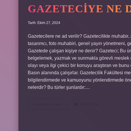
GAZETECIYE NE 
Tarih: Ekim 27, 2024
Gazetecilere ne ad verilir? Gazetecilikte muhabir, a
tasarımcı, foto muhabiri, genel yayın yönetmeni, g
Gazetede çalışan kişiye ne denir? Gazeteci; Bu ünva
belgelemek, yazmak ve sunmakla görevli meslek me
olayı veya ilgi çekici bir konuyu araştıran ve bunu
Basın alanında çalışırlar. Gazetecilik Fakültesi m
bilgilendirmede ve kamuoyunu yönlendirmede öneml
nelerdir? Bu türler şunlardır:…
Gazeteciye
Devamını okuyun
Yorum Bırak
Ne
Denir