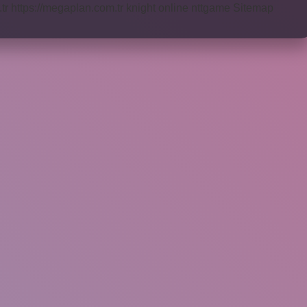
tr
https://megaplan.com.tr
knight online
nttgame
Sitemap