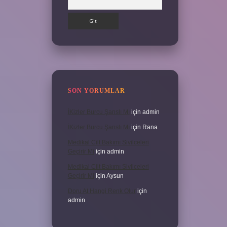
SON YORUMLAR
İKizler Burcu Şanslı Mı
için
admin
İKizler Burcu Şanslı Mı
için
Rana
Medikal Cilt Bakımı Sivilceleri
Geçirir Mi
için
admin
Medikal Cilt Bakımı Sivilceleri
Geçirir Mi
için
Aysun
Doru At Hangi Renk Olur
için
admin