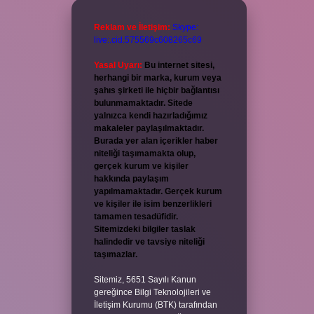
Reklam ve İletişim:
Skype:
live:.cid.575569c608265c69
Yasal Uyarı:
Bu internet sitesi,
herhangi bir marka, kurum veya
şahıs şirketi ile hiçbir bağlantısı
bulunmamaktadır. Sitede
yalnızca kendi hazırladığımız
makaleler paylaşılmaktadır.
Burada yer alan içerikler haber
niteliği taşımamakta olup,
gerçek kurum ve kişiler
hakkında paylaşım
yapılmamaktadır. Gerçek kurum
ve kişiler ile isim benzerlikleri
tamamen tesadüfidir.
Sitemizdeki bilgiler taslak
halindedir ve tavsiye niteliği
taşımazlar.
Sitemiz, 5651 Sayılı Kanun
gereğince Bilgi Teknolojileri ve
İletişim Kurumu (BTK) tarafından