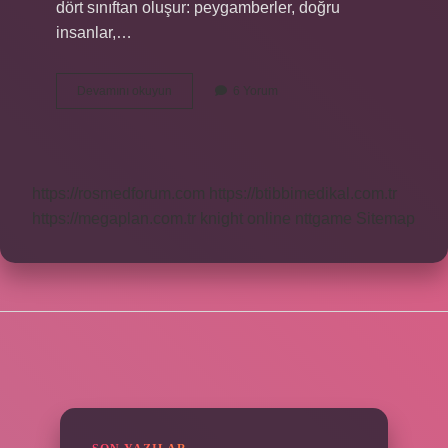
dört sınıftan oluşur: peygamberler, doğru
insanlar,…
Gazaba
Devamını okuyun
6 Yorum
Uğrayan
Ne
Demek
https://rosmedforum.com
https://btibbimedikal.com.tr
https://megaplan.com.tr
knight online
nttgame
Sitemap
SIDEBAR