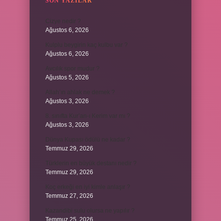
SON YAZILAR
Cizye nedir ?
Ağustos 6, 2026
Kulplu beygirin kaç kulbu var ?
Ağustos 6, 2026
Avcılık spor mudur ?
Ağustos 5, 2026
Allah’ın ahlak ne demek ?
Ağustos 3, 2026
8. sınıfta Kur’an-ı Kerim var mı ?
Ağustos 3, 2026
Dünya Kupası ödülü ne kadar ?
Temmuz 29, 2026
Türklerin en büyük destanı nedir ?
Temmuz 29, 2026
Koç erkeği en iyi kimle anlaşır ?
Temmuz 27, 2026
Kazandibi sulu olursa ne yapılır ?
Temmuz 25, 2026