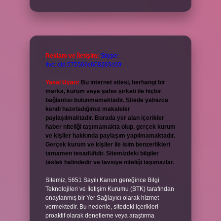
Reklam ve İletişim:
Skype:
live:.cid.575569c608265c69
Yasal Uyarı:
Bu internet sitesi, herhangi bir
marka, kurum veya şahıs şirketi ile hiçbir
bağlantısı bulunmamaktadır. Sitede yalnızca
kendi hazırladığımız makaleler
paylaşılmaktadır. Burada yer alan içerikler
haber niteliği taşımamakta olup, gerçek kurum
ve kişiler hakkında paylaşım yapılmamaktadır.
Gerçek kurum ve kişiler ile isim benzerlikleri
tamamen tesadüfidir. Sitemizdeki bilgiler
taslak halindedir ve tavsiye niteliği taşımazlar.
Sitemiz, 5651 Sayılı Kanun gereğince Bilgi
Teknolojileri ve İletişim Kurumu (BTK) tarafından
onaylanmış bir Yer Sağlayıcı olarak hizmet
vermektedir. Bu nedenle, sitedeki içerikleri
proaktif olarak denetleme veya araştırma