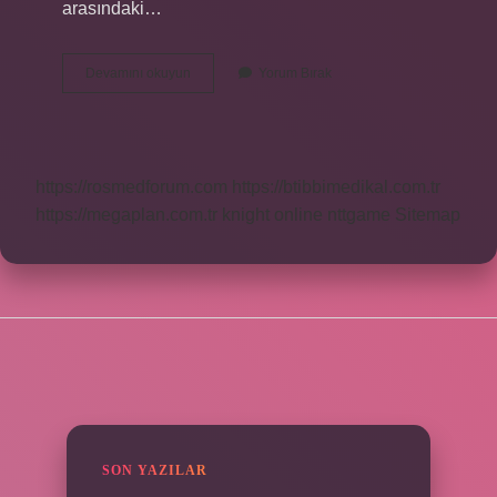
arasındaki…
Badanacı
Devamını okuyun
Yorum Bırak
Ne
https://rosmedforum.com
https://btibbimedikal.com.tr
https://megaplan.com.tr
knight online
nttgame
Sitemap
SIDEBAR
SON YAZILAR