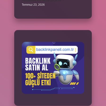
Hû çekmek Kur’an’da geçer mi ?
Temmuz 23, 2026