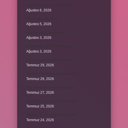
Kulplu beygirin kaç kulbu var ?
Ağustos 6, 2026
Avcılık spor mudur ?
Ağustos 5, 2026
Allah’ın ahlak ne demek ?
Ağustos 3, 2026
8. sınıfta Kur’an-ı Kerim var mı ?
Ağustos 3, 2026
Dünya Kupası ödülü ne kadar ?
Temmuz 29, 2026
Türklerin en büyük destanı nedir ?
Temmuz 29, 2026
Koç erkeği en iyi kimle anlaşır ?
Temmuz 27, 2026
Kazandibi sulu olursa ne yapılır ?
Temmuz 25, 2026
300000 TL’nin vergisi ne kadar ?
Temmuz 24, 2026