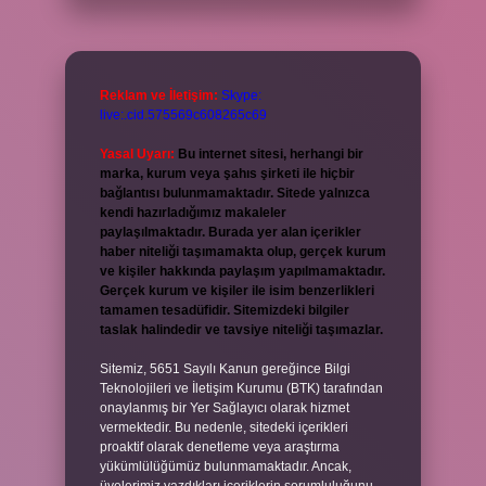
Reklam ve İletişim:
Skype:
live:.cid.575569c608265c69
Yasal Uyarı:
Bu internet sitesi, herhangi bir
marka, kurum veya şahıs şirketi ile hiçbir
bağlantısı bulunmamaktadır. Sitede yalnızca
kendi hazırladığımız makaleler
paylaşılmaktadır. Burada yer alan içerikler
haber niteliği taşımamakta olup, gerçek kurum
ve kişiler hakkında paylaşım yapılmamaktadır.
Gerçek kurum ve kişiler ile isim benzerlikleri
tamamen tesadüfidir. Sitemizdeki bilgiler
taslak halindedir ve tavsiye niteliği taşımazlar.
Sitemiz, 5651 Sayılı Kanun gereğince Bilgi
Teknolojileri ve İletişim Kurumu (BTK) tarafından
onaylanmış bir Yer Sağlayıcı olarak hizmet
vermektedir. Bu nedenle, sitedeki içerikleri
proaktif olarak denetleme veya araştırma
yükümlülüğümüz bulunmamaktadır. Ancak,