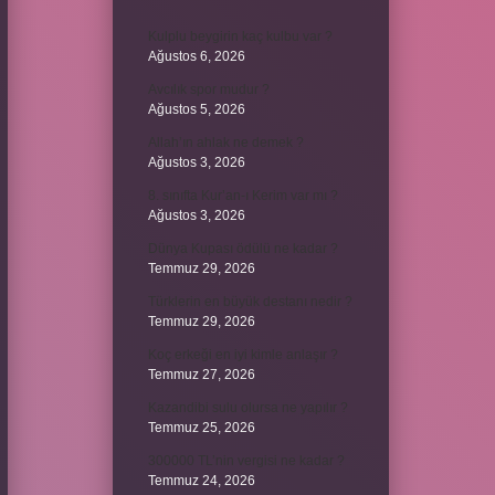
Kulplu beygirin kaç kulbu var ?
Ağustos 6, 2026
Avcılık spor mudur ?
Ağustos 5, 2026
Allah’ın ahlak ne demek ?
Ağustos 3, 2026
8. sınıfta Kur’an-ı Kerim var mı ?
Ağustos 3, 2026
Dünya Kupası ödülü ne kadar ?
Temmuz 29, 2026
Türklerin en büyük destanı nedir ?
Temmuz 29, 2026
Koç erkeği en iyi kimle anlaşır ?
Temmuz 27, 2026
Kazandibi sulu olursa ne yapılır ?
Temmuz 25, 2026
300000 TL’nin vergisi ne kadar ?
Temmuz 24, 2026