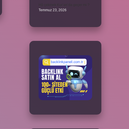
Hû çekmek Kur’an’da geçer mi ?
Temmuz 23, 2026