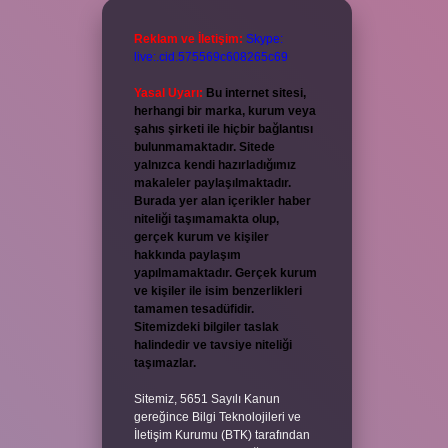
Reklam ve İletişim:
Skype:
live:.cid.575569c608265c69
Yasal Uyarı:
Bu internet sitesi,
herhangi bir marka, kurum veya
şahıs şirketi ile hiçbir bağlantısı
bulunmamaktadır. Sitede
yalnızca kendi hazırladığımız
makaleler paylaşılmaktadır.
Burada yer alan içerikler haber
niteliği taşımamakta olup,
gerçek kurum ve kişiler
hakkında paylaşım
yapılmamaktadır. Gerçek kurum
ve kişiler ile isim benzerlikleri
tamamen tesadüfidir.
Sitemizdeki bilgiler taslak
halindedir ve tavsiye niteliği
taşımazlar.
Sitemiz, 5651 Sayılı Kanun
gereğince Bilgi Teknolojileri ve
İletişim Kurumu (BTK) tarafından