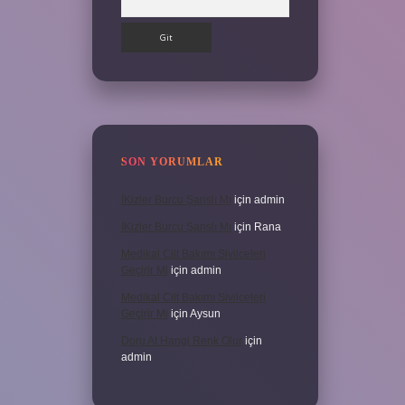
SON YORUMLAR
İKizler Burcu Şanslı Mı
için
admin
İKizler Burcu Şanslı Mı
için
Rana
Medikal Cilt Bakımı Sivilceleri
Geçirir Mi
için
admin
Medikal Cilt Bakımı Sivilceleri
Geçirir Mi
için
Aysun
Doru At Hangi Renk Olur
için
admin