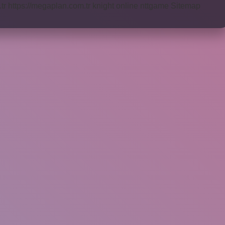
tr
https://megaplan.com.tr
knight online
nttgame
Sitemap