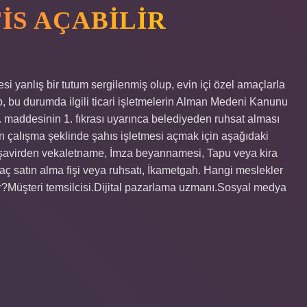
IS AÇABILIR
esi yanlış bir tutum sergilenmiş olup, evin içi özel amaçlarla
, bu durumda ilgili ticari işletmelerin Alman Medeni Kanunu
 maddesinin 1. fıkrası uyarınca belediyeden ruhsat alması
n çalışma şeklinde şahıs işletmesi açmak için aşağıdaki
 müşavirden vekaletname, İmza beyannamesi, Tapu veya kira
raç satın alma fişi veya ruhsatı, İkametgah. Hangi meslekler
dir?Müşteri temsilcisi.Dijital pazarlama uzmanı.Sosyal medya