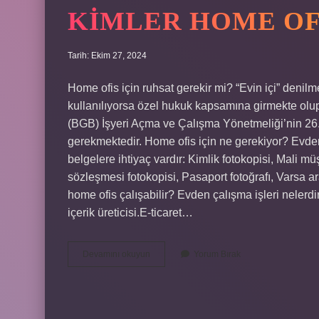
KIMLER HOME OF
Tarih: Ekim 27, 2024
Home ofis için ruhsat gerekir mi? “Evin içi” denilm
kullanılıyorsa özel hukuk kapsamına girmekte olup
(BGB) İşyeri Açma ve Çalışma Yönetmeliği’nin 26.
gerekmektedir. Home ofis için ne gerekiyor? Evde
belgelere ihtiyaç vardır: Kimlik fotokopisi, Mali
sözleşmesi fotokopisi, Pasaport fotoğrafı, Varsa a
home ofis çalışabilir? Evden çalışma işleri neler
içerik üreticisi.E-ticaret…
Kimler
Devamını okuyun
Yorum Bırak
Home
Ofis
Açabilir