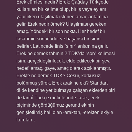
Erek cümlesi nedir? Erek: Çağdaş Türkçede
kullanılan bir kelime olup, bir iş veya eylem
yapılırken ulaşılmak istenen amaç anlamına
gelir. Erek nedir örnek? Ulaşılması gereken
amaç. Yöndeki bir son nokta. Her hedef bir
tasarımın sonucudur ve başarısı bir sınırı
belirler. Latincede finis “sınır” anlamına gelir.
Erek ne demek tahmini? TDK’da “son” kelimesi
isim, gerçekleştirilecek, elde edilecek bir şey,
hedef, amaç, gaye, amaç olarak açıklanmıştır.
Erekte ne demek TDK? Cesur, korkusuz;
bölünmüş yürek. Erek arak ne eki? Standart
dilde kendine yer bulmaya çalışan eklerden biri
de tarihî Türkçe metinlerinde -arak,-erek
biçiminde gördüğümüz gerund ekinin
genişletilmiş hali olan -araktan, -erekten ekiyle
kurulan…