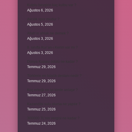
Kulplu beygirin kaç kulbu var ?
Ağustos 6, 2026
Avcılık spor mudur ?
Ağustos 5, 2026
Allah’ın ahlak ne demek ?
Ağustos 3, 2026
8. sınıfta Kur’an-ı Kerim var mı ?
Ağustos 3, 2026
Dünya Kupası ödülü ne kadar ?
Temmuz 29, 2026
Türklerin en büyük destanı nedir ?
Temmuz 29, 2026
Koç erkeği en iyi kimle anlaşır ?
Temmuz 27, 2026
Kazandibi sulu olursa ne yapılır ?
Temmuz 25, 2026
300000 TL’nin vergisi ne kadar ?
Temmuz 24, 2026