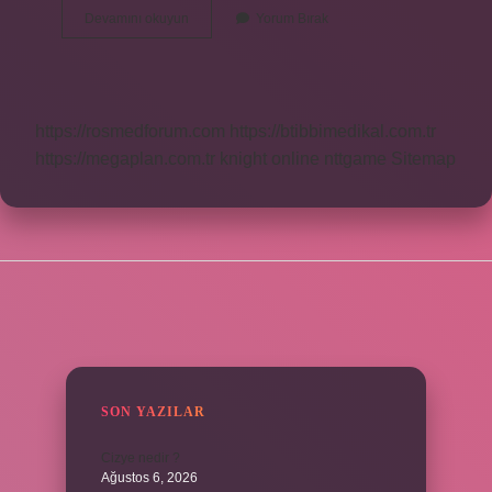
Erek
Devamını okuyun
Yorum Bırak
Cümlesi
Ne
Demek
https://rosmedforum.com
https://btibbimedikal.com.tr
https://megaplan.com.tr
knight online
nttgame
Sitemap
SIDEBAR
SON YAZILAR
Cizye nedir ?
Ağustos 6, 2026