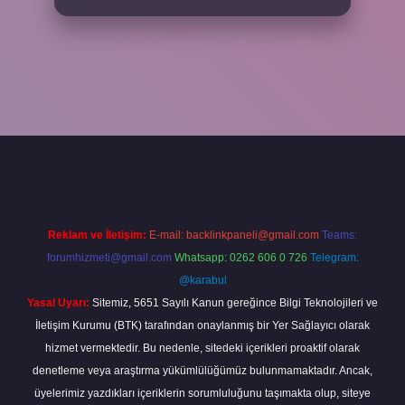
per
Reklam ve İletişim:
E-mail:
backlinkpaneli@gmail.com
Teams:
forumhizmeti@gmail.com
Whatsapp: 0262 606 0 726
Telegram:
@karabul
Yasal Uyarı:
Sitemiz, 5651 Sayılı Kanun gereğince Bilgi Teknolojileri ve
İletişim Kurumu (BTK) tarafından onaylanmış bir Yer Sağlayıcı olarak
hizmet vermektedir. Bu nedenle, sitedeki içerikleri proaktif olarak
denetleme veya araştırma yükümlülüğümüz bulunmamaktadır. Ancak,
üyelerimiz yazdıkları içeriklerin sorumluluğunu taşımakta olup, siteye