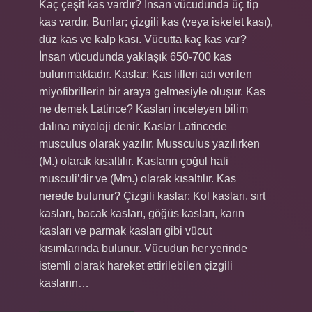
Kaç çeşit kas vardır? İnsan vücudunda üç tip
kas vardır. Bunlar; çizgili kas (veya iskelet kası),
düz kas ve kalp kası. Vücutta kaç kas var?
İnsan vücudunda yaklaşık 650-700 kas
bulunmaktadır. Kaslar; Kas lifleri adı verilen
miyofibrillerin bir araya gelmesiyle oluşur. Kas
ne demek Latince? Kasları inceleyen bilim
dalına miyoloji denir. Kaslar Latincede
musculus olarak yazılır. Mussculus yazılırken
(M.) olarak kısaltılır. Kasların çoğul hali
musculi’dir ve (Mm.) olarak kısaltılır. Kas
nerede bulunur? Çizgili kaslar; Kol kasları, sırt
kasları, bacak kasları, göğüs kasları, karın
kasları ve parmak kasları gibi vücut
kısımlarında bulunur. Vücudun her yerinde
istemli olarak hareket ettirilebilen çizgili
kasların…