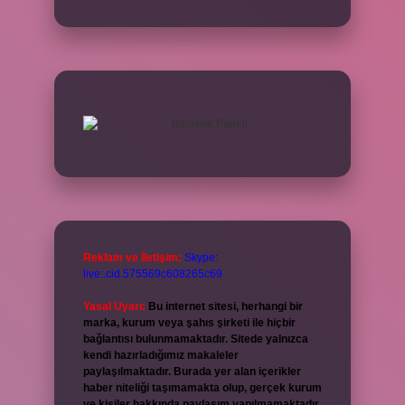
Reklam ve İletişim:
Skype:
live:.cid.575569c608265c69
Yasal Uyarı:
Bu internet sitesi, herhangi bir
marka, kurum veya şahıs şirketi ile hiçbir
bağlantısı bulunmamaktadır. Sitede yalnızca
kendi hazırladığımız makaleler
paylaşılmaktadır. Burada yer alan içerikler
haber niteliği taşımamakta olup, gerçek kurum
ve kişiler hakkında paylaşım yapılmamaktadır.