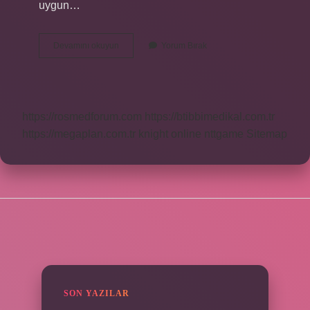
uygun…
Çevre
Devamını okuyun
Yorum Bırak
Akımları
Yöntemi
Nedir
https://rosmedforum.com
https://btibbimedikal.com.tr
https://megaplan.com.tr
knight online
nttgame
Sitemap
SIDEBAR
SON YAZILAR