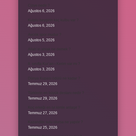
Cizye nedir ?
Ağustos 6, 2026
Kulplu beygirin kaç kulbu var ?
Ağustos 6, 2026
Avcılık spor mudur ?
Ağustos 5, 2026
Allah’ın ahlak ne demek ?
Ağustos 3, 2026
8. sınıfta Kur’an-ı Kerim var mı ?
Ağustos 3, 2026
Dünya Kupası ödülü ne kadar ?
Temmuz 29, 2026
Türklerin en büyük destanı nedir ?
Temmuz 29, 2026
Koç erkeği en iyi kimle anlaşır ?
Temmuz 27, 2026
Kazandibi sulu olursa ne yapılır ?
Temmuz 25, 2026