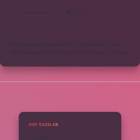
Bioblas
Devamını okuyun
14 Yorum
Hangi
Ülkenin
Şampuanı
https://rosmedforum.com
https://btibbimedikal.com.tr
https://megaplan.com.tr
knight online
nttgame
Sitemap
SIDEBAR
SON YAZILAR
Cizye nedir ?