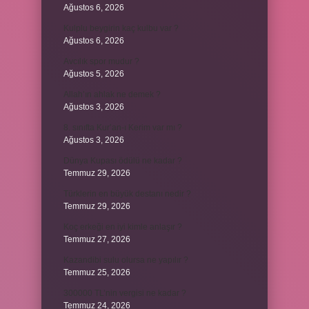
Ağustos 6, 2026
Kulplu beygirin kaç kulbu var ?
Ağustos 6, 2026
Avcılık spor mudur ?
Ağustos 5, 2026
Allah’ın ahlak ne demek ?
Ağustos 3, 2026
8. sınıfta Kur’an-ı Kerim var mı ?
Ağustos 3, 2026
Dünya Kupası ödülü ne kadar ?
Temmuz 29, 2026
Türklerin en büyük destanı nedir ?
Temmuz 29, 2026
Koç erkeği en iyi kimle anlaşır ?
Temmuz 27, 2026
Kazandibi sulu olursa ne yapılır ?
Temmuz 25, 2026
300000 TL’nin vergisi ne kadar ?
Temmuz 24, 2026