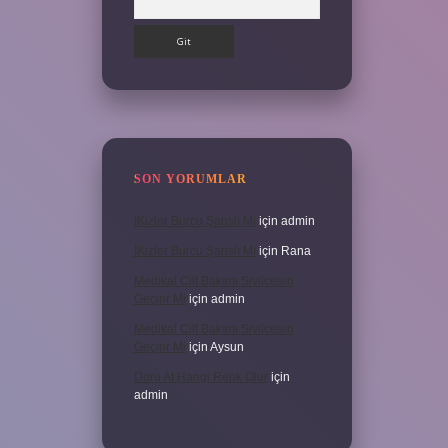
SON YORUMLAR
İKizler Burcu Şanslı Mı
için
admin
İKizler Burcu Şanslı Mı
için
Rana
Medikal Cilt Bakımı Sivilceleri
Geçirir Mi
için
admin
Medikal Cilt Bakımı Sivilceleri
Geçirir Mi
için
Aysun
Doru At Hangi Renk Olur
için
admin