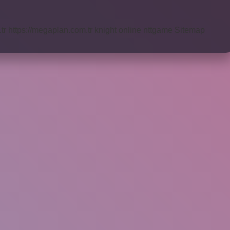
tr
https://megaplan.com.tr
knight online
nttgame
Sitemap