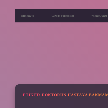
Anasayfa
Gizlilik Politikası
Yasal Uyarı
ETIKET:
DOKTORUN HASTAYA BAKMAM