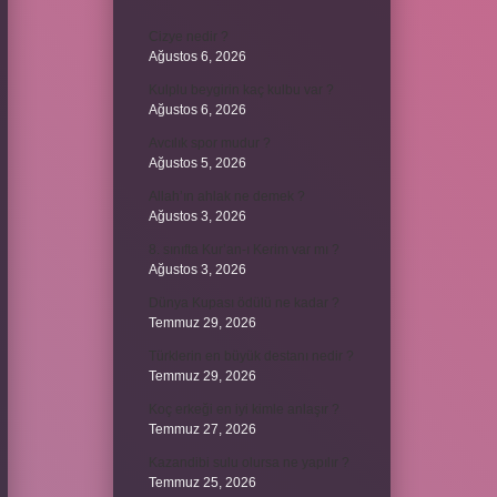
Cizye nedir ?
Ağustos 6, 2026
Kulplu beygirin kaç kulbu var ?
Ağustos 6, 2026
Avcılık spor mudur ?
Ağustos 5, 2026
Allah’ın ahlak ne demek ?
Ağustos 3, 2026
8. sınıfta Kur’an-ı Kerim var mı ?
Ağustos 3, 2026
Dünya Kupası ödülü ne kadar ?
Temmuz 29, 2026
Türklerin en büyük destanı nedir ?
Temmuz 29, 2026
Koç erkeği en iyi kimle anlaşır ?
Temmuz 27, 2026
Kazandibi sulu olursa ne yapılır ?
Temmuz 25, 2026