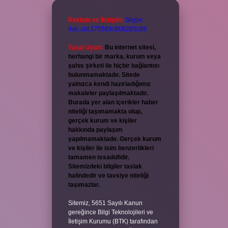
Reklam ve İletişim:
Skype:
live:.cid.575569c608265c69
Yasal Uyarı:
Bu internet sitesi,
herhangi bir marka, kurum veya
şahıs şirketi ile hiçbir bağlantısı
bulunmamaktadır. Sitede
yalnızca kendi hazırladığımız
makaleler paylaşılmaktadır.
Burada yer alan içerikler haber
niteliği taşımamakta olup,
gerçek kurum ve kişiler
hakkında paylaşım
yapılmamaktadır. Gerçek kurum
ve kişiler ile isim benzerlikleri
tamamen tesadüfidir.
Sitemizdeki bilgiler taslak
halindedir ve tavsiye niteliği
taşımazlar.
Sitemiz, 5651 Sayılı Kanun
gereğince Bilgi Teknolojileri ve
İletişim Kurumu (BTK) tarafından