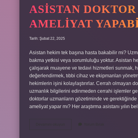
ASISTAN DOKTOR
AMELIYAT YAPABI
Tarih: Şubat 22, 2025
Asistan hekim tek başına hasta bakabilir mi? Uzman
bakma yetkisi veya sorumluluğu yoktur. Asistan hek
çalışarak muayene ve tedavi hizmetleri sunmak, hasta
değerlendirmek, tıbbi cihaz ve ekipmanları yönetme
hekimlerin işini kolaylaştırırlar. Cerrah olmayan d
uzmanlık bilgilerini edinmeden cerrahi işlemler ge
doktorlar uzmanların gözetiminde ve gerektiğinde o
ameliyat yapar mı? Her araştırma asistanı yılın bel
Asistan
Devamını okuyun
Yorum Bırak
Doktor
Tek