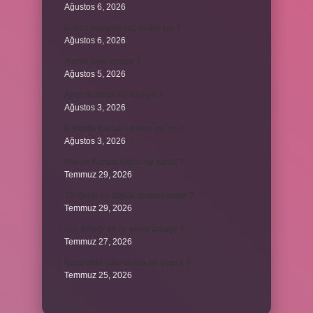
Ağustos 6, 2026
Kulplu beygirin kaç kulbu var ?
Ağustos 6, 2026
Avcılık spor mudur ?
Ağustos 5, 2026
Allah’ın ahlak ne demek ?
Ağustos 3, 2026
8. sınıfta Kur’an-ı Kerim var mı ?
Ağustos 3, 2026
Dünya Kupası ödülü ne kadar ?
Temmuz 29, 2026
Türklerin en büyük destanı nedir ?
Temmuz 29, 2026
Koç erkeği en iyi kimle anlaşır ?
Temmuz 27, 2026
Kazandibi sulu olursa ne yapılır ?
Temmuz 25, 2026