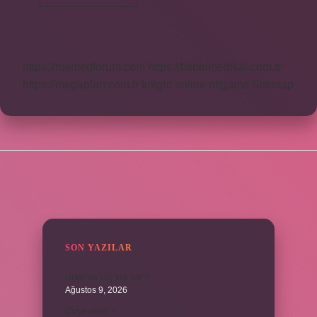
Mi
Dkab
Mı
https://rosmedforum.com
https://btibbimedikal.com.tr
https://megaplan.com.tr
knight online
nttgame
Sitemap
SIDEBAR
SON YAZILAR
Urfalı’da kaç kişi var ?
Ağustos 9, 2026
Cizye nedir ?