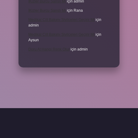
İKizler Burcu Şanslı Mı
için
admin
İKizler Burcu Şanslı Mı
için
Rana
Medikal Cilt Bakımı Sivilceleri Geçirir Mi
için
admin
Medikal Cilt Bakımı Sivilceleri Geçirir Mi
için
Aysun
Doru At Hangi Renk Olur
için
admin
xper