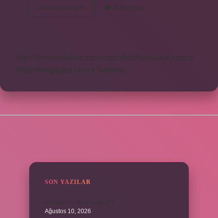
Damak
Devamını okuyun
Yorum Bırak
Çikolata
Fiyatı
Ne
Kadar
https://rosmedforum.com
https://btibbimedikal.com.tr
https://megaplan.com.tr
Sitemap
SIDEBAR
SON YAZILAR
Nerelerin köftesi meşhur ?
Ağustos 10, 2026