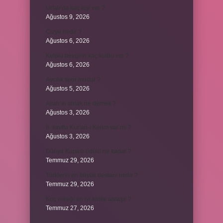
Urfalı’da kaç kişi var ?
Ağustos 9, 2026
Cizye nedir ?
Ağustos 6, 2026
Kulplu beygirin kaç kulbu var ?
Ağustos 6, 2026
Avcılık spor mudur ?
Ağustos 5, 2026
Allah’ın ahlak ne demek ?
Ağustos 3, 2026
8. sınıfta Kur’an-ı Kerim var mı ?
Ağustos 3, 2026
Dünya Kupası ödülü ne kadar ?
Temmuz 29, 2026
Türklerin en büyük destanı nedir ?
Temmuz 29, 2026
Koç erkeği en iyi kimle anlaşır ?
Temmuz 27, 2026