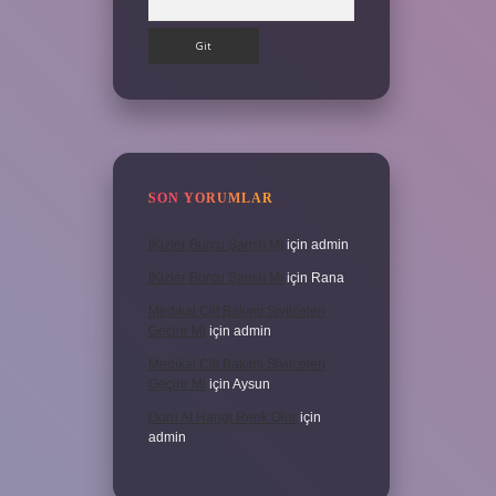
SON YORUMLAR
İKizler Burcu Şanslı Mı
için
admin
İKizler Burcu Şanslı Mı
için
Rana
Medikal Cilt Bakımı Sivilceleri
Geçirir Mi
için
admin
Medikal Cilt Bakımı Sivilceleri
Geçirir Mi
için
Aysun
Doru At Hangi Renk Olur
için
admin