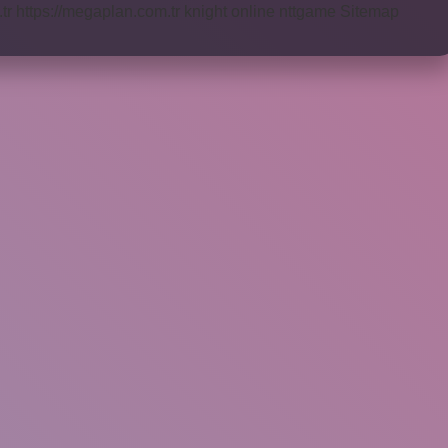
tr
https://megaplan.com.tr
knight online
nttgame
Sitemap