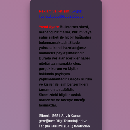
Reklam ve İletişim:
Skype:
live:.cid.575569c608265c69
Yasal Uyarı:
Bu internet sitesi,
herhangi bir marka, kurum veya
şahıs şirketi ile hiçbir bağlantısı
bulunmamaktadır. Sitede
yalnızca kendi hazırladığımız
makaleler paylaşılmaktadır.
Burada yer alan içerikler haber
niteliği taşımamakta olup,
gerçek kurum ve kişiler
hakkında paylaşım
yapılmamaktadır. Gerçek kurum
ve kişiler ile isim benzerlikleri
tamamen tesadüfidir.
Sitemizdeki bilgiler taslak
halindedir ve tavsiye niteliği
taşımazlar.
Sitemiz, 5651 Sayılı Kanun
gereğince Bilgi Teknolojileri ve
İletişim Kurumu (BTK) tarafından