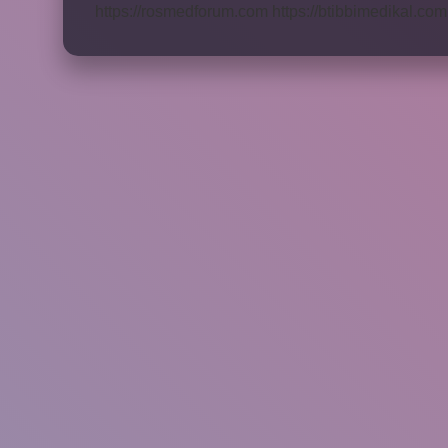
https://rosmedforum.com
https://btibbimedikal.com.