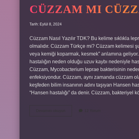
CÜZZAM MI CÜZZ
Tarih: Eylül 8, 2024
Cüzzam Nasıl Yazılır TDK? Bu kelime sıklıkla lepro
olmalıdır. Cüzzam Türkçe mi? Cüzzam kelimesi şu
veya kemiği koparmak, kesmek” anlamına geliyor. 
hastalığın neden olduğu uzuv kaybı nedeniyle ha
Cüzzam, Mycobacterium leprae bakterisinin neden ol
enfeksiyondur. Cüzzam, aynı zamanda cüzzam olara
keşfeden bilim insanının adını taşıyan Hansen hast
“Hansen hastalığı” da denir. Cüzzam, bakteriyel 
Cüzzam
Devamını okuyun
12 Yorum
Mı
Cüzzam
Mı