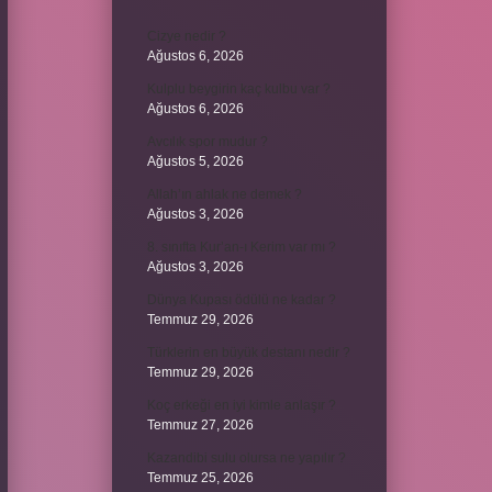
Cizye nedir ?
Ağustos 6, 2026
Kulplu beygirin kaç kulbu var ?
Ağustos 6, 2026
Avcılık spor mudur ?
Ağustos 5, 2026
Allah’ın ahlak ne demek ?
Ağustos 3, 2026
8. sınıfta Kur’an-ı Kerim var mı ?
Ağustos 3, 2026
Dünya Kupası ödülü ne kadar ?
Temmuz 29, 2026
Türklerin en büyük destanı nedir ?
Temmuz 29, 2026
Koç erkeği en iyi kimle anlaşır ?
Temmuz 27, 2026
Kazandibi sulu olursa ne yapılır ?
Temmuz 25, 2026