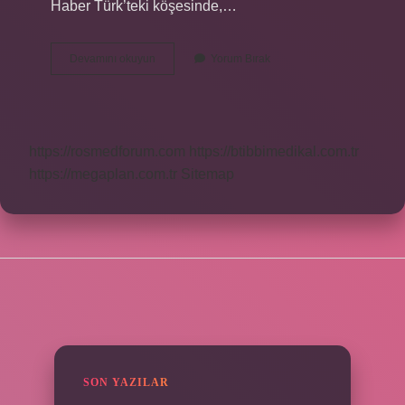
Haber Türk’teki köşesinde,…
100
Devamını okuyun
Yorum Bırak
Yıl
Marşı
Ne
Zaman
Çıktı
https://rosmedforum.com
https://btibbimedikal.com.tr
https://megaplan.com.tr
Sitemap
SIDEBAR
SON YAZILAR