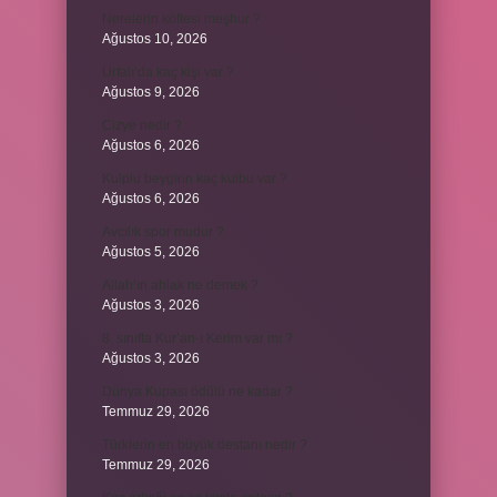
Nerelerin köftesi meşhur ?
Ağustos 10, 2026
Urfalı’da kaç kişi var ?
Ağustos 9, 2026
Cizye nedir ?
Ağustos 6, 2026
Kulplu beygirin kaç kulbu var ?
Ağustos 6, 2026
Avcılık spor mudur ?
Ağustos 5, 2026
Allah’ın ahlak ne demek ?
Ağustos 3, 2026
8. sınıfta Kur’an-ı Kerim var mı ?
Ağustos 3, 2026
Dünya Kupası ödülü ne kadar ?
Temmuz 29, 2026
Türklerin en büyük destanı nedir ?
Temmuz 29, 2026