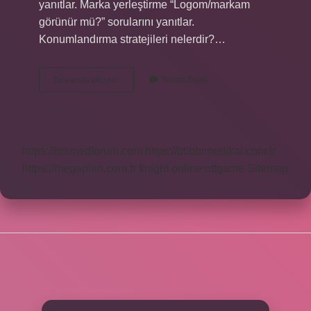
yanıtlar. Marka yerleştirme “Logom/markam
görünür mü?” sorularını yanıtlar.
Konumlandırma stratejileri nelerdir?…
Marka
Devamını okuyun
Yorum Bırak
Yerleştirme
Stratejileri
Nelerdir
https://rosmedforum.com
https://btibbimedikal.com.tr
https://megaplan.com.tr
knight online
nttgame
Sitemap
SIDEBAR