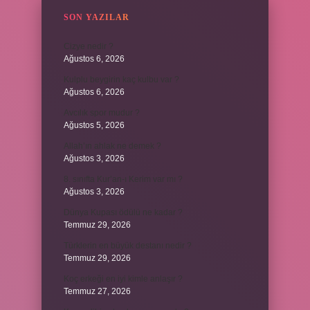
SON YAZILAR
Cizye nedir ?
Ağustos 6, 2026
Kulplu beygirin kaç kulbu var ?
Ağustos 6, 2026
Avcılık spor mudur ?
Ağustos 5, 2026
Allah’ın ahlak ne demek ?
Ağustos 3, 2026
8. sınıfta Kur’an-ı Kerim var mı ?
Ağustos 3, 2026
Dünya Kupası ödülü ne kadar ?
Temmuz 29, 2026
Türklerin en büyük destanı nedir ?
Temmuz 29, 2026
Koç erkeği en iyi kimle anlaşır ?
Temmuz 27, 2026