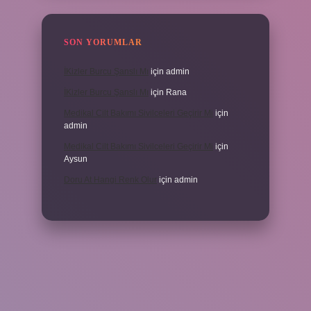
SON YORUMLAR
İKizler Burcu Şanslı Mı
için
admin
İKizler Burcu Şanslı Mı
için
Rana
Medikal Cilt Bakımı Sivilceleri Geçirir Mi
için
admin
Medikal Cilt Bakımı Sivilceleri Geçirir Mi
için
Aysun
Doru At Hangi Renk Olur
için
admin