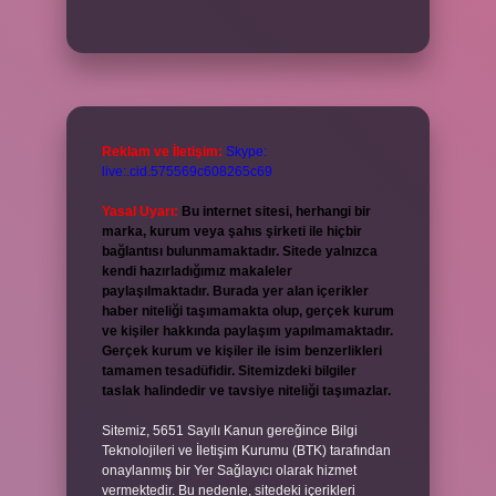
Reklam ve İletişim:
Skype:
live:.cid.575569c608265c69
Yasal Uyarı:
Bu internet sitesi, herhangi bir
marka, kurum veya şahıs şirketi ile hiçbir
bağlantısı bulunmamaktadır. Sitede yalnızca
kendi hazırladığımız makaleler
paylaşılmaktadır. Burada yer alan içerikler
haber niteliği taşımamakta olup, gerçek kurum
ve kişiler hakkında paylaşım yapılmamaktadır.
Gerçek kurum ve kişiler ile isim benzerlikleri
tamamen tesadüfidir. Sitemizdeki bilgiler
taslak halindedir ve tavsiye niteliği taşımazlar.
Sitemiz, 5651 Sayılı Kanun gereğince Bilgi
Teknolojileri ve İletişim Kurumu (BTK) tarafından
onaylanmış bir Yer Sağlayıcı olarak hizmet
vermektedir. Bu nedenle, sitedeki içerikleri