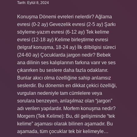
Tarih: Eylül 8, 2024
Konuşma Dönemi evreleri nelerdir? Ağlama
evresi (0-2 ay) Gevezelik evresi (2-5 ay) Şarkı
söyleme-yazım evresi (6-12 ay) Tek kelime
evresi (12-18 ay) Kelime birleştirme evresi
(telgraf konuşma, 18-24 ay) İlk dilbilgisi süreci
(24-60 ay) Çocuklarda jargon nedir? Bebek
ana dilinin ses kalıplarının farkına varır ve ses
çıkarırken bu seslere daha fazla odaklanır.
Bunlar akıcı olma özelliğine sahip anlamsız
seslerdir. Bu dönemin en dikkat çekici özelliği,
vurguları nedeniyle tam cümlelere veya
sorulara benzeyen, anlaşılmaz olan “jargon”
adı verilen yapılardır. Morfem konuşma nedir?
Morgem (Tek Kelime): Bu, dil gelişiminde “tek
kelime” aşaması olarak bilinen aşamadır. Bu
aşamada, tüm çocuklar tek bir kelimeyle…