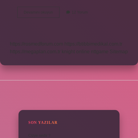
Çocukların
Devamını okuyun
12 Yorum
Iki
Sözcüklü
Konuşmalarına
Ne
Denir
https://rosmedforum.com
https://btibbimedikal.com.tr
https://megaplan.com.tr
knight online
nttgame
Sitemap
SIDEBAR
SON YAZILAR
Cizye nedir ?