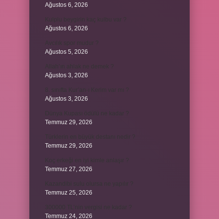
Ağustos 6, 2026
Kulplu beygirin kaç kulbu var ?
Ağustos 6, 2026
Avcılık spor mudur ?
Ağustos 5, 2026
Allah’ın ahlak ne demek ?
Ağustos 3, 2026
8. sınıfta Kur’an-ı Kerim var mı ?
Ağustos 3, 2026
Dünya Kupası ödülü ne kadar ?
Temmuz 29, 2026
Türklerin en büyük destanı nedir ?
Temmuz 29, 2026
Koç erkeği en iyi kimle anlaşır ?
Temmuz 27, 2026
Kazandibi sulu olursa ne yapılır ?
Temmuz 25, 2026
300000 TL’nin vergisi ne kadar ?
Temmuz 24, 2026