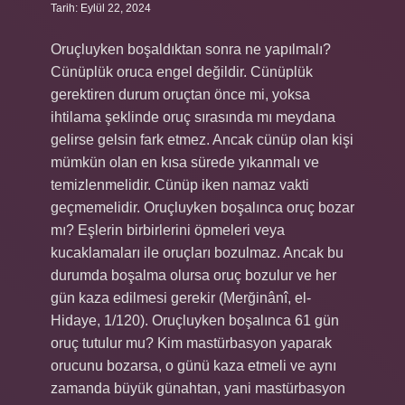
Tarih: Eylül 22, 2024
Oruçluyken boşaldıktan sonra ne yapılmalı?
Cünüplük oruca engel değildir. Cünüplük
gerektiren durum oruçtan önce mi, yoksa
ihtilama şeklinde oruç sırasında mı meydana
gelirse gelsin fark etmez. Ancak cünüp olan kişi
mümkün olan en kısa sürede yıkanmalı ve
temizlenmelidir. Cünüp iken namaz vakti
geçmemelidir. Oruçluyken boşalınca oruç bozar
mı? Eşlerin birbirlerini öpmeleri veya
kucaklamaları ile oruçları bozulmaz. Ancak bu
durumda boşalma olursa oruç bozulur ve her
gün kaza edilmesi gerekir (Merğinânî, el-
Hidaye, 1/120). Oruçluyken boşalınca 61 gün
oruç tutulur mu? Kim mastürbasyon yaparak
orucunu bozarsa, o günü kaza etmeli ve aynı
zamanda büyük günahtan, yani mastürbasyon