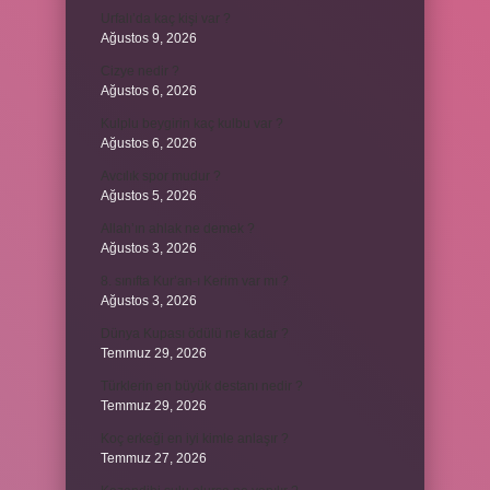
Urfalı’da kaç kişi var ?
Ağustos 9, 2026
Cizye nedir ?
Ağustos 6, 2026
Kulplu beygirin kaç kulbu var ?
Ağustos 6, 2026
Avcılık spor mudur ?
Ağustos 5, 2026
Allah’ın ahlak ne demek ?
Ağustos 3, 2026
8. sınıfta Kur’an-ı Kerim var mı ?
Ağustos 3, 2026
Dünya Kupası ödülü ne kadar ?
Temmuz 29, 2026
Türklerin en büyük destanı nedir ?
Temmuz 29, 2026
Koç erkeği en iyi kimle anlaşır ?
Temmuz 27, 2026