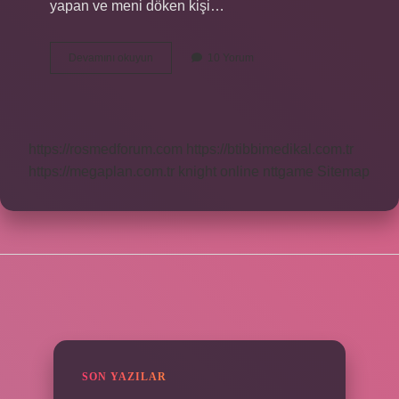
yapan ve meni döken kişi…
Oruçluyken
Devamını okuyun
10 Yorum
Boşalınca
Ne
Yapılmalı
https://rosmedforum.com
https://btibbimedikal.com.tr
https://megaplan.com.tr
knight online
nttgame
Sitemap
SIDEBAR
SON YAZILAR