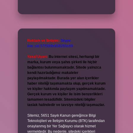
Reklam ve İletişim:
Skype:
live:.cid.575569c608265c69
Yasal Uyarı:
Bu internet sitesi, herhangi bir
marka, kurum veya şahıs şirketi ile hiçbir
bağlantısı bulunmamaktadır. Sitede yalnızca
kendi hazırladığımız makaleler
paylaşılmaktadır. Burada yer alan içerikler
haber niteliği taşımamakta olup, gerçek kurum
ve kişiler hakkında paylaşım yapılmamaktadır.
Gerçek kurum ve kişiler ile isim benzerlikleri
tamamen tesadüfidir. Sitemizdeki bilgiler
taslak halindedir ve tavsiye niteliği taşımazlar.
Sitemiz, 5651 Sayılı Kanun gereğince Bilgi
Teknolojileri ve İletişim Kurumu (BTK) tarafından
onaylanmış bir Yer Sağlayıcı olarak hizmet
vermektedir. Bu nedenle, sitedeki içerikleri