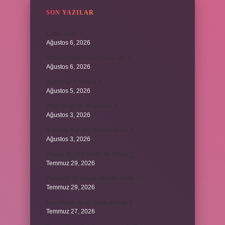
SON YAZILAR
Cizye nedir ?
Ağustos 6, 2026
Kulplu beygirin kaç kulbu var ?
Ağustos 6, 2026
Avcılık spor mudur ?
Ağustos 5, 2026
Allah’ın ahlak ne demek ?
Ağustos 3, 2026
8. sınıfta Kur’an-ı Kerim var mı ?
Ağustos 3, 2026
Dünya Kupası ödülü ne kadar ?
Temmuz 29, 2026
Türklerin en büyük destanı nedir ?
Temmuz 29, 2026
Koç erkeği en iyi kimle anlaşır ?
Temmuz 27, 2026