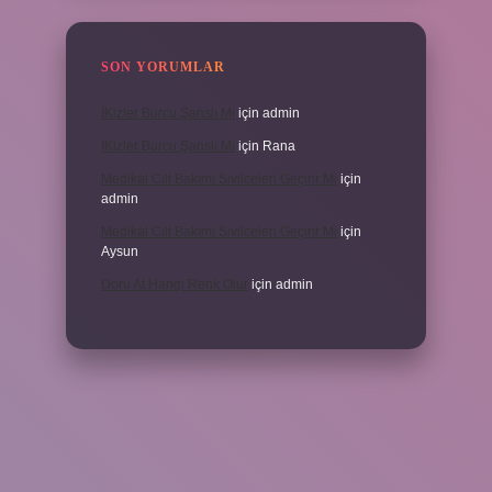
SON YORUMLAR
İKizler Burcu Şanslı Mı
için
admin
İKizler Burcu Şanslı Mı
için
Rana
Medikal Cilt Bakımı Sivilceleri Geçirir Mi
için
admin
Medikal Cilt Bakımı Sivilceleri Geçirir Mi
için
Aysun
Doru At Hangi Renk Olur
için
admin