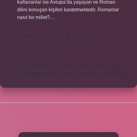
kullananlar ise Avrupa’da yaşayan ve Roman
dilini konuşan kişileri kastetmektedir. Romanlar
nasıl bir millet?…
Romanlar
Devamını okuyun
14 Yorum
Hangi
Soydan
Gelir
https://rosmedforum.com
https://btibbimedikal.com.tr
https://megaplan.com.tr
knight online
nttgame
Sitemap
SIDEBAR