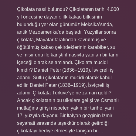
Çikolata nasıl bulundu? Çikolatanın tarihi 4.000
yıl öncesine dayanır; ilk kakao bitkisinin
bulunduğu yer olan günümüz Meksika’sında,
antik Mezoamerika’da başladı. Yüzyıllar sonra
çikolata, Mayalar tarafından kavrulmuş ve
öğütülmüş kakao çekirdeklerinin karabiber, su
ve mısır unu ile karıştırılmasıyla yapılan bir tanrı
içeceği olarak selamlandı. Çikolata mucidi
kimdir? Daniel Peter (1836–1919), İsviçreli iş
adamı. Sütlü çikolatanın mucidi olarak kabul
edilir. Daniel Peter (1836–1919), İsviçreli iş
adamı. Çikolata Türkiye’ye ne zaman geldi?
Ancak çikolatanın bu ülkelere gelişi ve Osmanlı
mutfağına girişi nispeten yakın bir tarihe, yani
17. yüzyıla dayanır. Bir İtalyan gezginin İzmir
seyahati sırasında teşekkür olarak getirdiği
çikolatayı hediye etmesiyle tanışan bu…