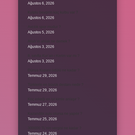
Ağustos 6, 2026
Kulplu beygirin kaç kulbu var ?
Ağustos 6, 2026
Avcılık spor mudur ?
Ağustos 5, 2026
Allah’ın ahlak ne demek ?
Ağustos 3, 2026
8. sınıfta Kur’an-ı Kerim var mı ?
Ağustos 3, 2026
Dünya Kupası ödülü ne kadar ?
Temmuz 29, 2026
Türklerin en büyük destanı nedir ?
Temmuz 29, 2026
Koç erkeği en iyi kimle anlaşır ?
Temmuz 27, 2026
Kazandibi sulu olursa ne yapılır ?
Temmuz 25, 2026
300000 TL’nin vergisi ne kadar ?
Temmuz 24, 2026