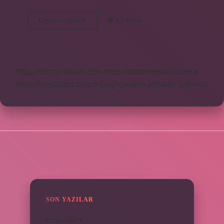
Çikolatayı
Devamını okuyun
10 Yorum
Kim
Buldu
https://rosmedforum.com
https://btibbimedikal.com.tr
https://megaplan.com.tr
knight online
nttgame
Sitemap
SIDEBAR
SON YAZILAR
Cizye nedir ?