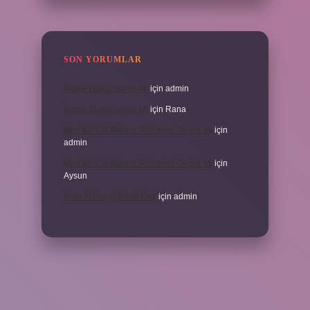
SON YORUMLAR
İKizler Burcu Şanslı Mı
için
admin
İKizler Burcu Şanslı Mı
için
Rana
Medikal Cilt Bakımı Sivilceleri Geçirir Mi
için
admin
Medikal Cilt Bakımı Sivilceleri Geçirir Mi
için
Aysun
Doru At Hangi Renk Olur
için
admin