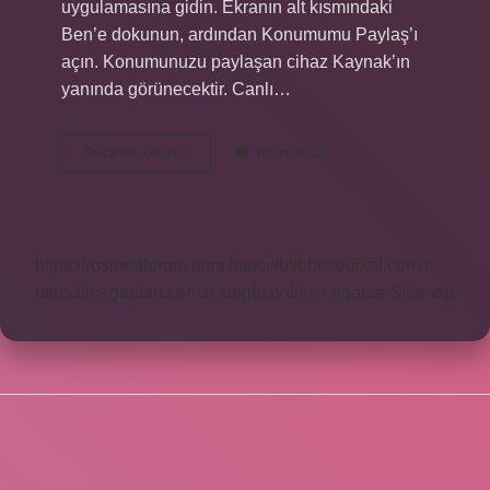
uygulamasına gidin. Ekranın alt kısmındaki
Ben’e dokunun, ardından Konumumu Paylaş’ı
açın. Konumunuzu paylaşan cihaz Kaynak’ın
yanında görünecektir. Canlı…
Konum
Devamını okuyun
Yorum Bırak
Bul
Canlı
Ne
Demek
https://rosmedforum.com
https://btibbimedikal.com.tr
https://megaplan.com.tr
knight online
nttgame
Sitemap
SIDEBAR