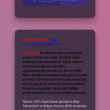
Reklam ve İletişim:
Skype:
live:.cid.575569c608265c69
Yasal Uyarı:
Bu internet sitesi, herhangi bir
marka, kurum veya şahıs şirketi ile hiçbir
bağlantısı bulunmamaktadır. Sitede yalnızca
kendi hazırladığımız makaleler
paylaşılmaktadır. Burada yer alan içerikler
haber niteliği taşımamakta olup, gerçek kurum
ve kişiler hakkında paylaşım yapılmamaktadır.
Gerçek kurum ve kişiler ile isim benzerlikleri
tamamen tesadüfidir. Sitemizdeki bilgiler
taslak halindedir ve tavsiye niteliği taşımazlar.
Sitemiz, 5651 Sayılı Kanun gereğince Bilgi
Teknolojileri ve İletişim Kurumu (BTK) tarafından