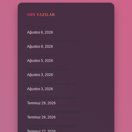
SON YAZILAR
Cizye nedir ?
Ağustos 6, 2026
Kulplu beygirin kaç kulbu var ?
Ağustos 6, 2026
Avcılık spor mudur ?
Ağustos 5, 2026
Allah’ın ahlak ne demek ?
Ağustos 3, 2026
8. sınıfta Kur’an-ı Kerim var mı ?
Ağustos 3, 2026
Dünya Kupası ödülü ne kadar ?
Temmuz 29, 2026
Türklerin en büyük destanı nedir ?
Temmuz 29, 2026
Koç erkeği en iyi kimle anlaşır ?
Temmuz 27, 2026