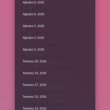
Ağustos 6, 2026
Kulplu beygirin kaç kulbu var ?
Ağustos 6, 2026
Avcılık spor mudur ?
Ağustos 5, 2026
Allah’ın ahlak ne demek ?
Ağustos 3, 2026
8. sınıfta Kur’an-ı Kerim var mı ?
Ağustos 3, 2026
Dünya Kupası ödülü ne kadar ?
Temmuz 29, 2026
Türklerin en büyük destanı nedir ?
Temmuz 29, 2026
Koç erkeği en iyi kimle anlaşır ?
Temmuz 27, 2026
Kazandibi sulu olursa ne yapılır ?
Temmuz 25, 2026
300000 TL’nin vergisi ne kadar ?
Temmuz 24, 2026