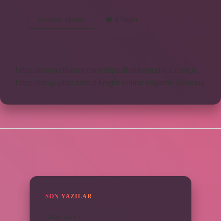
Caferi
Devamını okuyun
8 Yorum
Mezhebi
Neden
Hak
Değil
https://rosmedforum.com
https://btibbimedikal.com.tr
https://megaplan.com.tr
knight online
nttgame
Sitemap
SIDEBAR
SON YAZILAR
Cizye nedir ?