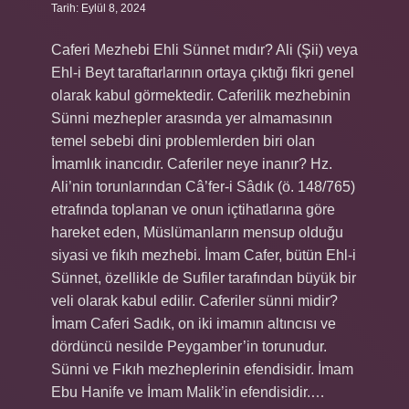
Tarih: Eylül 8, 2024
Caferi Mezhebi Ehli Sünnet mıdır? Ali (Şii) veya
Ehl-i Beyt taraftarlarının ortaya çıktığı fikri genel
olarak kabul görmektedir. Caferilik mezhebinin
Sünni mezhepler arasında yer almamasının
temel sebebi dini problemlerden biri olan
İmamlık inancıdır. Caferiler neye inanır? Hz.
Ali’nin torunlarından Câ’fer-i Sâdık (ö. 148/765)
etrafında toplanan ve onun içtihatlarına göre
hareket eden, Müslümanların mensup olduğu
siyasi ve fıkıh mezhebi. İmam Cafer, bütün Ehl-i
Sünnet, özellikle de Sufiler tarafından büyük bir
veli olarak kabul edilir. Caferiler sünni midir?
İmam Caferi Sadık, on iki imamın altıncısı ve
dördüncü nesilde Peygamber’in torunudur.
Sünni ve Fıkıh mezheplerinin efendisidir. İmam
Ebu Hanife ve İmam Malik’in efendisidir.…