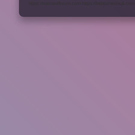
https://rosmedforum.com
https://btibbimedikal.com.