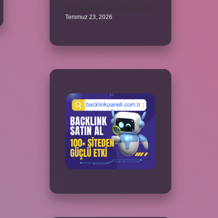
Hû çekmek Kur’an’da geçer mi ?
Temmuz 23, 2026