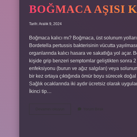
BOĞMACA AŞISI 
Tarih: Aralık 9, 2024
Boğmaca kalıcı mı? Boğmaca, üst solunum yollarının 
Bordetella pertussis bakterisinin vücutta yayılmas
organlarında kalıcı hasara ve sakatlığa yol açar. 
kişide grip benzeri semptomlar geliştikten sonra 2
enfeksiyonu (burun ve ağız salgıları) veya solun
bir kez ortaya çıktığında ömür boyu sürecek doğal ba
Sağlık ocaklarında iki aydır ücretsiz olarak uygulan
İkinci tip…
Boğmaca
Devamını okuyun
Yorum Bırak
Aşısı
Kaç
Yıl
Korur