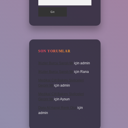
SON YORUMLAR
İKizler Burcu Şanslı Mı
için
admin
İKizler Burcu Şanslı Mı
için
Rana
Medikal Cilt Bakımı Sivilceleri
Geçirir Mi
için
admin
Medikal Cilt Bakımı Sivilceleri
Geçirir Mi
için
Aysun
Doru At Hangi Renk Olur
için
admin