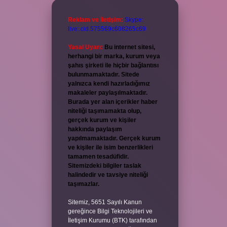
Reklam ve İletişim:
Skype:
live:.cid.575569c608265c69
Yasal Uyarı:
Bu internet sitesi,
herhangi bir marka, kurum veya
şahıs şirketi ile hiçbir bağlantısı
bulunmamaktadır. Sitede
yalnızca kendi hazırladığımız
makaleler paylaşılmaktadır.
Burada yer alan içerikler haber
niteliği taşımamakta olup,
gerçek kurum ve kişiler
hakkında paylaşım
yapılmamaktadır. Gerçek kurum
ve kişiler ile isim benzerlikleri
tamamen tesadüfidir.
Sitemizdeki bilgiler taslak
halindedir ve tavsiye niteliği
taşımazlar.
Sitemiz, 5651 Sayılı Kanun
gereğince Bilgi Teknolojileri ve
İletişim Kurumu (BTK) tarafından