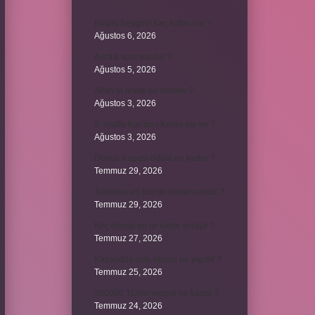
Kulplu beygirin kaç kulbu var ?
Ağustos 6, 2026
Avcılık spor mudur ?
Ağustos 5, 2026
Allah’ın ahlak ne demek ?
Ağustos 3, 2026
8. sınıfta Kur’an-ı Kerim var mı ?
Ağustos 3, 2026
Dünya Kupası ödülü ne kadar ?
Temmuz 29, 2026
Türklerin en büyük destanı nedir ?
Temmuz 29, 2026
Koç erkeği en iyi kimle anlaşır ?
Temmuz 27, 2026
Kazandibi sulu olursa ne yapılır ?
Temmuz 25, 2026
300000 TL’nin vergisi ne kadar ?
Temmuz 24, 2026