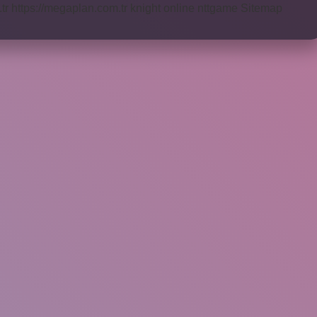
tr
https://megaplan.com.tr
knight online
nttgame
Sitemap