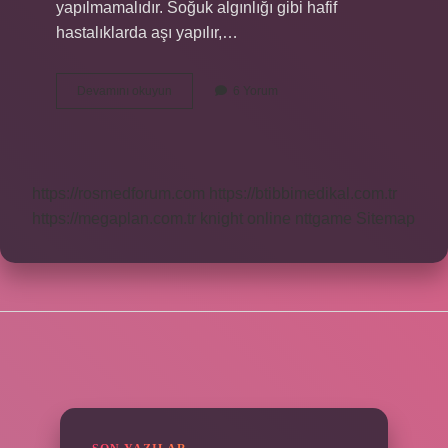
yapılmamalıdır. Soğuk algınlığı gibi hafif
hastalıklarda aşı yapılır,…
Aşı
Devamını okuyun
6 Yorum
Reddi
Ne
Demek
https://rosmedforum.com
https://btibbimedikal.com.tr
https://megaplan.com.tr
knight online
nttgame
Sitemap
SIDEBAR