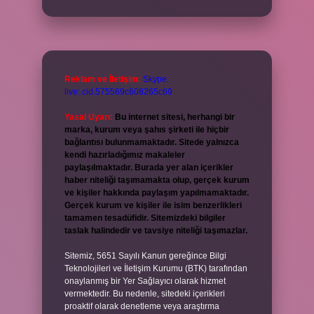
Reklam ve İletişim:
Skype:
live:.cid.575569c608265c69
Yasal Uyarı:
Bu internet sitesi, herhangi bir
marka, kurum veya şahıs şirketi ile hiçbir
bağlantısı bulunmamaktadır. Sitede yalnızca
kendi hazırladığımız makaleler
paylaşılmaktadır. Burada yer alan içerikler
haber niteliği taşımamakta olup, gerçek kurum
ve kişiler hakkında paylaşım yapılmamaktadır.
Gerçek kurum ve kişiler ile isim benzerlikleri
tamamen tesadüfidir. Sitemizdeki bilgiler
taslak halindedir ve tavsiye niteliği taşımazlar.
Sitemiz, 5651 Sayılı Kanun gereğince Bilgi
Teknolojileri ve İletişim Kurumu (BTK) tarafından
onaylanmış bir Yer Sağlayıcı olarak hizmet
vermektedir. Bu nedenle, sitedeki içerikleri
proaktif olarak denetleme veya araştırma