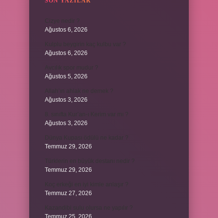
SON YAZILAR
Cizye nedir ?
Ağustos 6, 2026
Kulplu beygirin kaç kulbu var ?
Ağustos 6, 2026
Avcılık spor mudur ?
Ağustos 5, 2026
Allah’ın ahlak ne demek ?
Ağustos 3, 2026
8. sınıfta Kur’an-ı Kerim var mı ?
Ağustos 3, 2026
Dünya Kupası ödülü ne kadar ?
Temmuz 29, 2026
Türklerin en büyük destanı nedir ?
Temmuz 29, 2026
Koç erkeği en iyi kimle anlaşır ?
Temmuz 27, 2026
Kazandibi sulu olursa ne yapılır ?
Temmuz 25, 2026