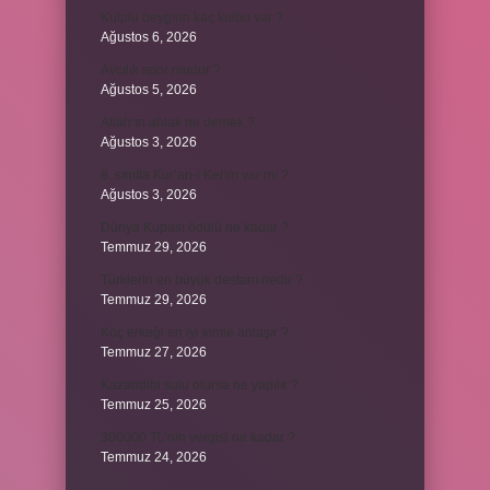
Kulplu beygirin kaç kulbu var ?
Ağustos 6, 2026
Avcılık spor mudur ?
Ağustos 5, 2026
Allah’ın ahlak ne demek ?
Ağustos 3, 2026
8. sınıfta Kur’an-ı Kerim var mı ?
Ağustos 3, 2026
Dünya Kupası ödülü ne kadar ?
Temmuz 29, 2026
Türklerin en büyük destanı nedir ?
Temmuz 29, 2026
Koç erkeği en iyi kimle anlaşır ?
Temmuz 27, 2026
Kazandibi sulu olursa ne yapılır ?
Temmuz 25, 2026
300000 TL’nin vergisi ne kadar ?
Temmuz 24, 2026