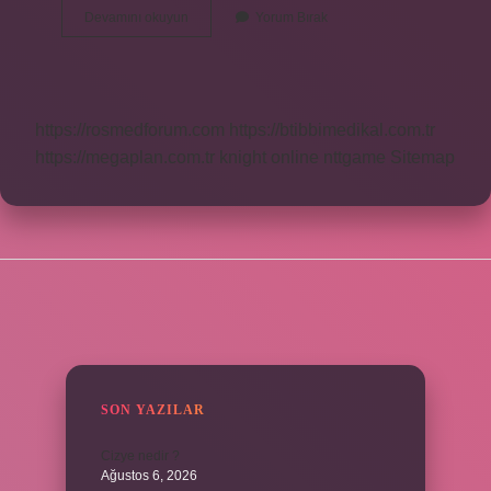
Türkler
Devamını okuyun
Yorum Bırak
Ata
Nasıl
Biner
https://rosmedforum.com
https://btibbimedikal.com.tr
https://megaplan.com.tr
knight online
nttgame
Sitemap
SIDEBAR
SON YAZILAR
Cizye nedir ?
Ağustos 6, 2026