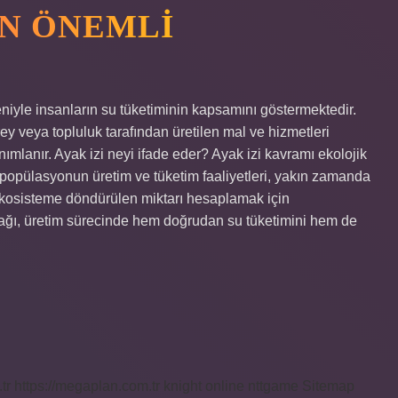
EN ÖNEMLI
eniyle insanların su tüketiminin kapsamını göstermektedir.
birey veya topluluk tarafından üretilen mal ve hizmetleri
nımlanır. Ayak izi neyi ifade eder? Ayak izi kavramı ekolojik
ir popülasyonun üretim ve tüketim faaliyetleri, yakın zamanda
kosisteme döndürülen miktarı hesaplamak için
ayağı, üretim sürecinde hem doğrudan su tüketimini hem de
tr
https://megaplan.com.tr
knight online
nttgame
Sitemap