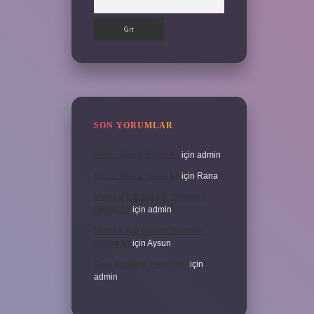
SON YORUMLAR
İKizler Burcu Şanslı Mı
için
admin
İKizler Burcu Şanslı Mı
için
Rana
Medikal Cilt Bakımı Sivilceleri
Geçirir Mi
için
admin
Medikal Cilt Bakımı Sivilceleri
Geçirir Mi
için
Aysun
Doru At Hangi Renk Olur
için
admin