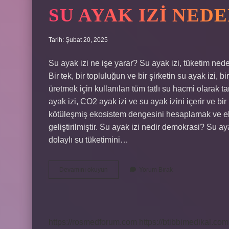
SU AYAK IZI NED
Tarih: Şubat 20, 2025
Su ayak izi ne işe yarar? Su ayak izi, tüketim ned
Bir tek, bir topluluğun ve bir şirketin su ayak izi, 
üretmek için kullanılan tüm tatlı su hacmi olarak ta
ayak izi, CO2 ayak izi ve su ayak izini içerir ve b
kötüleşmiş ekosistem dengesini hesaplamak ve e
geliştirilmiştir. Su ayak izi nedir demokrasi? Su 
dolaylı su tüketimini…
Su
Devamını okuyun
Yorum Bırak
Ayak
Izi
Neden
Önemli
https://rosmedforum.com
https://btibbimedikal.com.