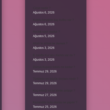
Cizye nedir ?
Ağustos 6, 2026
Kulplu beygirin kaç kulbu var ?
Ağustos 6, 2026
Avcılık spor mudur ?
Ağustos 5, 2026
Allah’ın ahlak ne demek ?
Ağustos 3, 2026
8. sınıfta Kur’an-ı Kerim var mı ?
Ağustos 3, 2026
Dünya Kupası ödülü ne kadar ?
Temmuz 29, 2026
Türklerin en büyük destanı nedir ?
Temmuz 29, 2026
Koç erkeği en iyi kimle anlaşır ?
Temmuz 27, 2026
Kazandibi sulu olursa ne yapılır ?
Temmuz 25, 2026