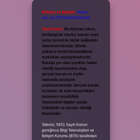
Reklam ve İletişim:
Skype:
live:.cid.575569c608265c69
Yasal Uyarı:
Bu internet sitesi,
herhangi bir marka, kurum veya
şahıs şirketi ile hiçbir bağlantısı
bulunmamaktadır. Sitede
yalnızca kendi hazırladığımız
makaleler paylaşılmaktadır.
Burada yer alan içerikler haber
niteliği taşımamakta olup,
gerçek kurum ve kişiler
hakkında paylaşım
yapılmamaktadır. Gerçek kurum
ve kişiler ile isim benzerlikleri
tamamen tesadüfidir.
Sitemizdeki bilgiler taslak
halindedir ve tavsiye niteliği
taşımazlar.
Sitemiz, 5651 Sayılı Kanun
gereğince Bilgi Teknolojileri ve
İletişim Kurumu (BTK) tarafından