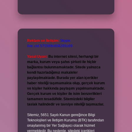
Reklam ve İletişim:
Skype:
live:.cid.575569c608265c69
Yasal Uyarı:
Bu internet sitesi, herhangi bir
marka, kurum veya şahıs şirketi ile hiçbir
bağlantısı bulunmamaktadır. Sitede yalnızca
kendi hazırladığımız makaleler
paylaşılmaktadır. Burada yer alan içerikler
haber niteliği taşımamakta olup, gerçek kurum
ve kişiler hakkında paylaşım yapılmamaktadır.
Gerçek kurum ve kişiler ile isim benzerlikleri
tamamen tesadüfidir. Sitemizdeki bilgiler
taslak halindedir ve tavsiye niteliği taşımazlar.
Sitemiz, 5651 Sayılı Kanun gereğince Bilgi
Teknolojileri ve İletişim Kurumu (BTK) tarafından
onaylanmış bir Yer Sağlayıcı olarak hizmet
vermektedir. Bu nedenle, sitedeki içerikleri