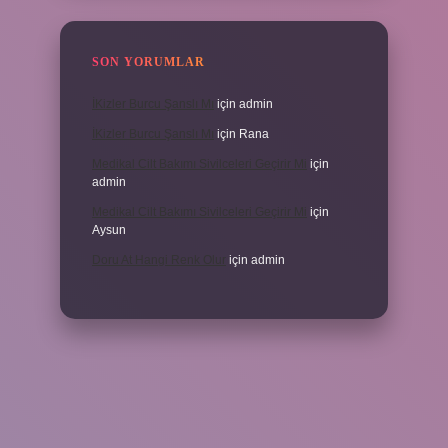
SON YORUMLAR
İKizler Burcu Şanslı Mı
için
admin
İKizler Burcu Şanslı Mı
için
Rana
Medikal Cilt Bakımı Sivilceleri Geçirir Mi
için
admin
Medikal Cilt Bakımı Sivilceleri Geçirir Mi
için
Aysun
Doru At Hangi Renk Olur
için
admin