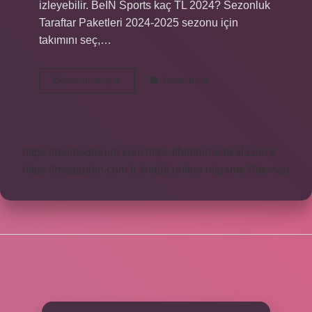
izleyebilir. BeIN Sports kaç TL 2024? Sezonluk
Taraftar Paketleri 2024-2025 sezonu için
takımını seç,…
Beinsport
Devamını okuyun
Yorum Bırak
Hangi
Kanalda
https://rosmedforum.com
https://btibbimedikal.com.tr
https://megaplan.com.tr
knight online
nttgame
Sitemap
SIDEBAR