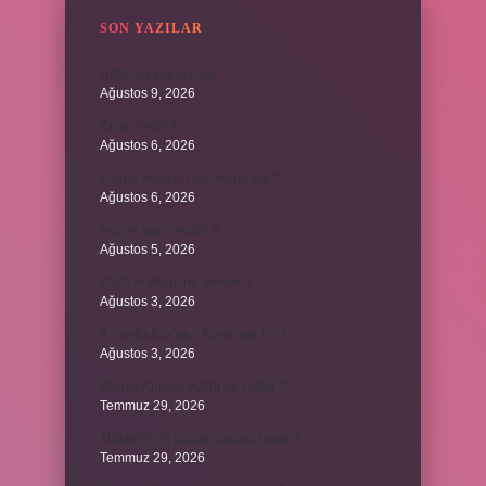
SON YAZILAR
Urfalı’da kaç kişi var ?
Ağustos 9, 2026
Cizye nedir ?
Ağustos 6, 2026
Kulplu beygirin kaç kulbu var ?
Ağustos 6, 2026
Avcılık spor mudur ?
Ağustos 5, 2026
Allah’ın ahlak ne demek ?
Ağustos 3, 2026
8. sınıfta Kur’an-ı Kerim var mı ?
Ağustos 3, 2026
Dünya Kupası ödülü ne kadar ?
Temmuz 29, 2026
Türklerin en büyük destanı nedir ?
Temmuz 29, 2026