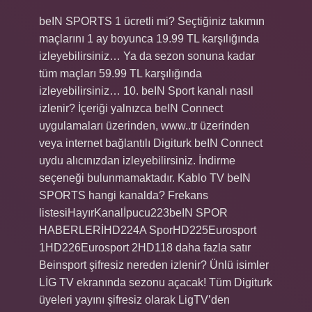
beIN SPORTS 1 ücretli mi? Seçtiğiniz takımın
maçlarını 1 ay boyunca 19.99 TL karşılığında
izleyebilirsiniz… Ya da sezon sonuna kadar
tüm maçları 59.99 TL karşılığında
izleyebilirsiniz… 10. beIN Sport kanalı nasıl
izlenir? İçeriği yalnızca beIN Connect
uygulamaları üzerinden, www..tr üzerinden
veya internet bağlantılı Digiturk beIN Connect
uydu alıcınızdan izleyebilirsiniz. İndirme
seçeneği bulunmamaktadır. Kablo TV beIN
SPORTS hangi kanalda? Frekans
listesiHayırKanalİpucu223beIN SPOR
HABERLERİHD224A SporHD225Eurosport
1HD226Eurosport 2HD118 daha fazla satır
Beinsport şifresiz nereden izlenir? Ünlü isimler
LİG TV ekranında sezonu açacak! Tüm Digiturk
üyeleri yayını şifresiz olarak LigTV’den