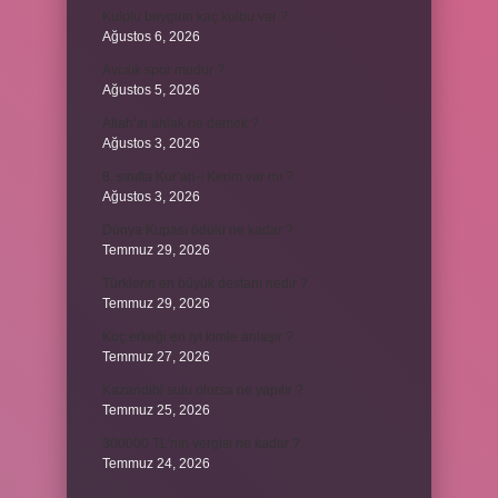
Kulplu beygirin kaç kulbu var ?
Ağustos 6, 2026
Avcılık spor mudur ?
Ağustos 5, 2026
Allah’ın ahlak ne demek ?
Ağustos 3, 2026
8. sınıfta Kur’an-ı Kerim var mı ?
Ağustos 3, 2026
Dünya Kupası ödülü ne kadar ?
Temmuz 29, 2026
Türklerin en büyük destanı nedir ?
Temmuz 29, 2026
Koç erkeği en iyi kimle anlaşır ?
Temmuz 27, 2026
Kazandibi sulu olursa ne yapılır ?
Temmuz 25, 2026
300000 TL’nin vergisi ne kadar ?
Temmuz 24, 2026