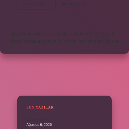
Bilinçaltı
Devamını okuyun
Yorum Bırak
Neden
Bitişik
Yazılır
https://rosmedforum.com
https://btibbimedikal.com.tr
https://megaplan.com.tr
knight online
nttgame
Sitemap
SIDEBAR
SON YAZILAR
Cizye nedir ?
Ağustos 6, 2026