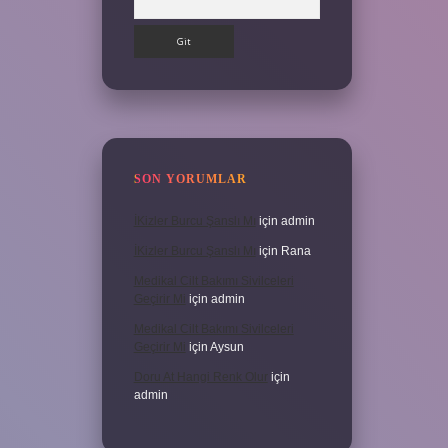
SON YORUMLAR
İKizler Burcu Şanslı Mı
için
admin
İKizler Burcu Şanslı Mı
için
Rana
Medikal Cilt Bakımı Sivilceleri
Geçirir Mi
için
admin
Medikal Cilt Bakımı Sivilceleri
Geçirir Mi
için
Aysun
Doru At Hangi Renk Olur
için
admin