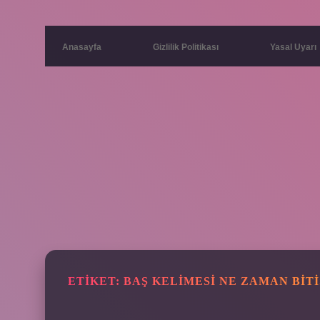
Anasayfa
Gizlilik Politikası
Yasal Uyarı
ETIKET:
BAŞ KELIMESI NE ZAMAN BITI