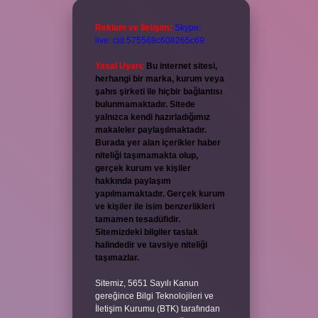
Reklam ve İletişim:
Skype:
live:.cid.575569c608265c69
Yasal Uyarı:
Bu internet sitesi,
herhangi bir marka, kurum veya
şahıs şirketi ile hiçbir bağlantısı
bulunmamaktadır. Sitede
yalnızca kendi hazırladığımız
makaleler paylaşılmaktadır.
Burada yer alan içerikler haber
niteliği taşımamakta olup,
gerçek kurum ve kişiler
hakkında paylaşım
yapılmamaktadır. Gerçek kurum
ve kişiler ile isim benzerlikleri
tamamen tesadüfidir.
Sitemizdeki bilgiler taslak
halindedir ve tavsiye niteliği
taşımazlar.
Sitemiz, 5651 Sayılı Kanun
gereğince Bilgi Teknolojileri ve
İletişim Kurumu (BTK) tarafından