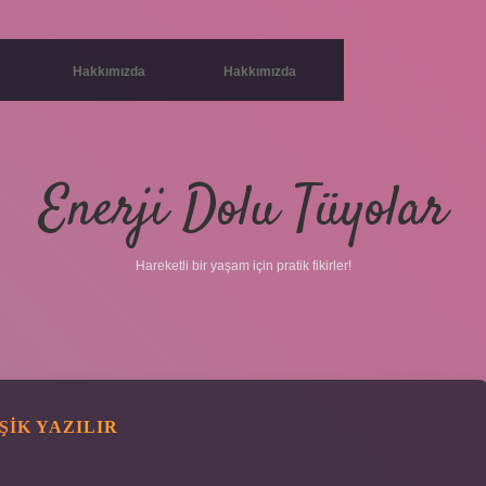
Hakkımızda
Hakkımızda
Enerji Dolu Tüyolar
Hareketli bir yaşam için pratik fikirler!
ŞIK YAZILIR