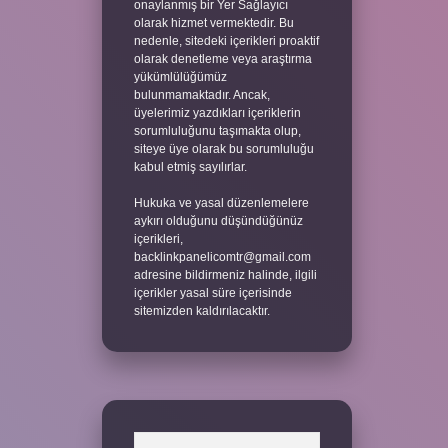
onaylanmış bir Yer Sağlayıcı
olarak hizmet vermektedir. Bu
nedenle, sitedeki içerikleri proaktif
olarak denetleme veya araştırma
yükümlülüğümüz
bulunmamaktadır. Ancak,
üyelerimiz yazdıkları içeriklerin
sorumluluğunu taşımakta olup,
siteye üye olarak bu sorumluluğu
kabul etmiş sayılırlar.
Hukuka ve yasal düzenlemelere
aykırı olduğunu düşündüğünüz
içerikleri,
backlinkpanelicomtr@gmail.com
adresine bildirmeniz halinde, ilgili
içerikler yasal süre içerisinde
sitemizden kaldırılacaktır.
Arama