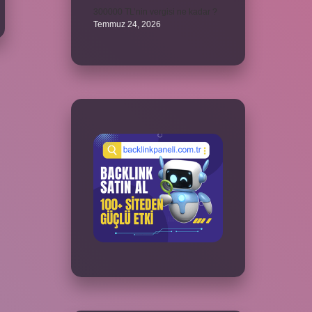
300000 TL’nin vergisi ne kadar ?
Temmuz 24, 2026