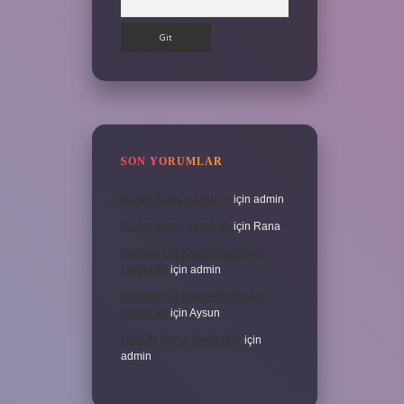
SON YORUMLAR
İKizler Burcu Şanslı Mı
için
admin
İKizler Burcu Şanslı Mı
için
Rana
Medikal Cilt Bakımı Sivilceleri
Geçirir Mi
için
admin
Medikal Cilt Bakımı Sivilceleri
Geçirir Mi
için
Aysun
Doru At Hangi Renk Olur
için
admin