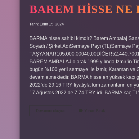
BAREM HISSE NE 
Tarih: Ekim 15, 2024
BARMA hisse sahibi kimdir? Barem Ambalaj Sanayi 
Soyadı / Şirket AdıSermaye Payı (TL)Sermay
TAŞYANAR105.000.00040,00DİĞER52.440.70019,
BAREM AMBALAJ olarak 1999 yılında İzmir’in Tire
bugün %100 yerli sermaye ile İzmir, Karaman ve Ga
devam etmektedir. BARMA hisse en yüksek kaçı gö
2022’de 29,16 TRY fiyatıyla tüm zamanların en yü
17 Ağustos 2022’de 7,74 TRY idi. BARMA kaç T
Barem
Devamını okuyun
Yorum Bırak
Hisse
Ne
Iş
Yapar