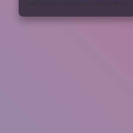
https://rosmedforum.com
https://btibbimedikal.com.