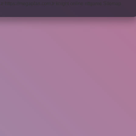
tr
https://megaplan.com.tr
knight online
nttgame
Sitemap