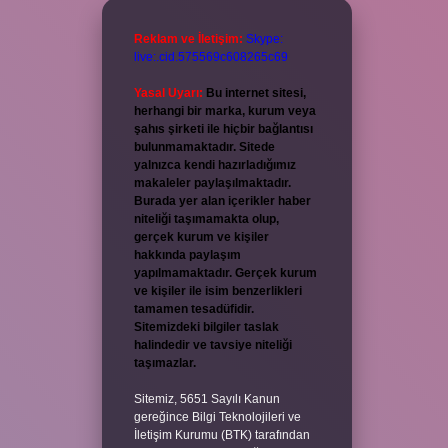
Reklam ve İletişim:
Skype:
live:.cid.575569c608265c69
Yasal Uyarı:
Bu internet sitesi,
herhangi bir marka, kurum veya
şahıs şirketi ile hiçbir bağlantısı
bulunmamaktadır. Sitede
yalnızca kendi hazırladığımız
makaleler paylaşılmaktadır.
Burada yer alan içerikler haber
niteliği taşımamakta olup,
gerçek kurum ve kişiler
hakkında paylaşım
yapılmamaktadır. Gerçek kurum
ve kişiler ile isim benzerlikleri
tamamen tesadüfidir.
Sitemizdeki bilgiler taslak
halindedir ve tavsiye niteliği
taşımazlar.
Sitemiz, 5651 Sayılı Kanun
gereğince Bilgi Teknolojileri ve
İletişim Kurumu (BTK) tarafından