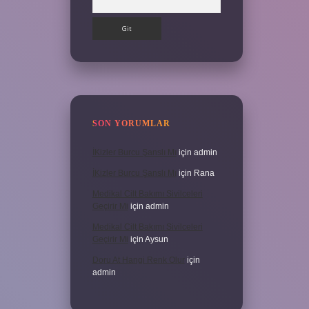
SON YORUMLAR
İKizler Burcu Şanslı Mı
için
admin
İKizler Burcu Şanslı Mı
için
Rana
Medikal Cilt Bakımı Sivilceleri
Geçirir Mi
için
admin
Medikal Cilt Bakımı Sivilceleri
Geçirir Mi
için
Aysun
Doru At Hangi Renk Olur
için
admin