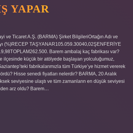
IŞ YAPAR
ve Ticaret A.Ş. (BARMA) Şirket BilgileriOrtağın Adı ve
e Payı (%)RECEP TAŞYANAR105.059.30040,02ŞENFERİYE
98TOPLAM262.500. Barem ambalaj kaç fabrikası var?
 ilçesinde küçük bir atölyede başlayan yolculuğumuz,
ziantep’teki fabrikalarımızla tüm Türkiye’ye hizmet vererek
rdü? Hisse senedi fiyatları nelerdir? BARMA, 20 Aralık
ksek seviyesine ulaştı ve tüm zamanların en düşük seviyesi
L’den arz oldu? Barem…