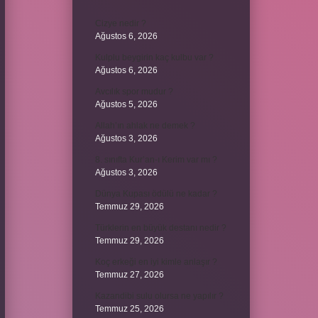
Cizye nedir ?
Ağustos 6, 2026
Kulplu beygirin kaç kulbu var ?
Ağustos 6, 2026
Avcılık spor mudur ?
Ağustos 5, 2026
Allah’ın ahlak ne demek ?
Ağustos 3, 2026
8. sınıfta Kur’an-ı Kerim var mı ?
Ağustos 3, 2026
Dünya Kupası ödülü ne kadar ?
Temmuz 29, 2026
Türklerin en büyük destanı nedir ?
Temmuz 29, 2026
Koç erkeği en iyi kimle anlaşır ?
Temmuz 27, 2026
Kazandibi sulu olursa ne yapılır ?
Temmuz 25, 2026